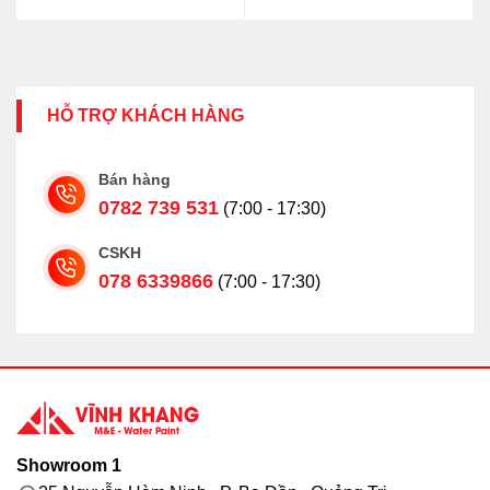
2.172.000₫.
là:
1.824.000₫.
HỖ TRỢ KHÁCH HÀNG
Bán hàng
0782 739 531
(7:00 - 17:30)
CSKH
078 6339866
(7:00 - 17:30)
Showroom 1