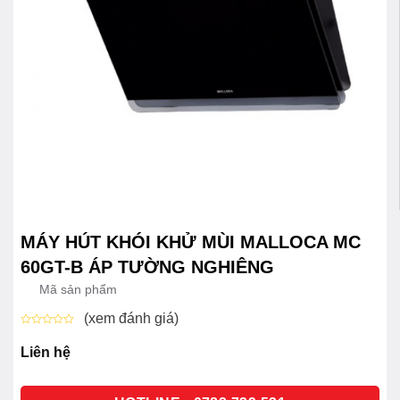
MÁY HÚT KHÓI KHỬ MÙI MALLOCA MC
60GT-B ÁP TƯỜNG NGHIÊNG
Mã sản phẩm
(xem đánh giá)
Được
xếp
Liên hệ
hạng
0
5
sao