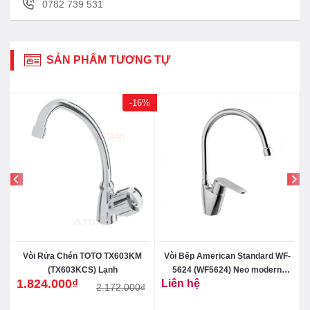
0782 739 531
SẢN PHẨM TƯƠNG TỰ
-16%
Vòi Rửa Chén TOTO TX603KM
Vòi Bếp American Standard WF-
t
(TX603KCS) Lạnh
5624 (WF5624) Neo modern
1.824.000
₫
Liên hệ
Nóng Lạnh
2.172.000
₫
Giá
Giá
gốc
hiện
là:
tại