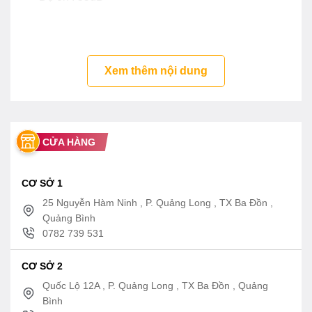
Điện áp sử dụng : 220 – 240V/50Hz
Kích thước sản phẩm : W600 x D475 x H ( 940 –
1.320mm )
Xem thêm nội dung
Xuất Xứ : Trung Quốc ( Theo bản quyền hãng
Malloca )
CỬA HÀNG
CƠ SỞ 1
25 Nguyễn Hàm Ninh , P. Quảng Long , TX Ba Đồn ,
Quảng Bình
0782 739 531
CƠ SỞ 2
Quốc Lộ 12A , P. Quảng Long , TX Ba Đồn , Quảng
Bình