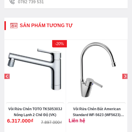
0782 739 531
SẢN PHẨM TƯƠNG TỰ
-20%
-
Vòi Rửa Chén TOTO TKS05303J
Vòi Rửa Chén Bát American
Nóng Lạnh 2 Chế Độ (VK)
Standard WF-5623 (WF5623)
6.317.000
₫
Liên hệ
Seva Nóng Lạnh
7.897.000
₫
Giá
Giá
gốc
hiện
là:
tại