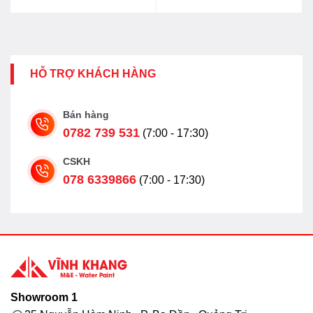
7.897.000₫.
là:
6.317.000₫.
HỖ TRỢ KHÁCH HÀNG
Bán hàng
0782 739 531
(7:00 - 17:30)
CSKH
078 6339866
(7:00 - 17:30)
Showroom 1