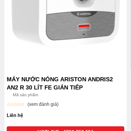
MÁY NƯỚC NÓNG ARISTON ANDRIS2
AN2 R 30 LÍT FE GIÁN TIẾP
Mã sản phẩm
(xem đánh giá)
Được
xếp
Liên hệ
hạng
0
5
sao