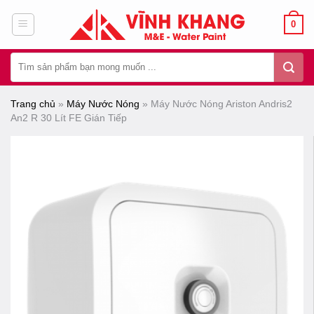
Chuyển
0
đến
nội
Tìm
dung
kiếm:
Trang chủ
»
Máy Nước Nóng
»
Máy Nước Nóng Ariston Andris2
An2 R 30 Lít FE Gián Tiếp