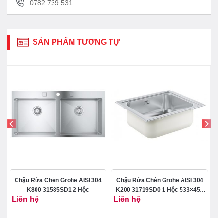
gian dài nhờ vào lớp nhựa cách nhiệt
0782 739 531
polyurethane dày, mật độ cao nằm giữa bình chứa
và vỏ bên ngoài. Đây là rào cản hiệu quả chống
thất thoát nhiệt, tăng hiệu suất hoạt động và giúp
SẢN PHẨM TƯƠNG TỰ
tiết kiệm điện
Hiển thị nhiệt độ an toàn khuyên dùng
Tiết kiệm năng lượng tối đa với chuẩn 5 sao
Chậu Rửa Chén Grohe AISI 304
Chậu Rửa Chén Grohe AISI 304
K800 31585SD1 2 Hộc
K200 31719SD0 1 Hộc 533×457
Liên hệ
Liên hệ
mm