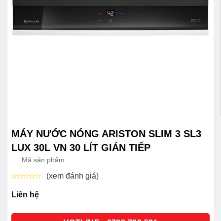
MÁY NƯỚC NÓNG ARISTON SLIM 3 SL3
LUX 30L VN 30 LÍT GIÁN TIẾP
Mã sản phẩm
(xem đánh giá)
Được
xếp
Liên hệ
hạng
0
5
sao