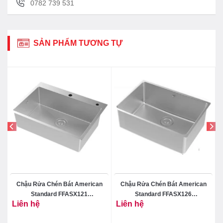
Chuẩn tiết kiệm năng lượng 5 sao.
0782 739 531
Đèn báo đang đun nóng và đèn báo nước nóng
đã sẵn sàng.
SẢN PHẨM TƯƠNG TỰ
Máy nước nóng gián tiếp Slim3 Lux 30L Ariston
chính hãng được cung cấp tại đại lý
Chậu Rửa Chén Bát American
Chậu Rửa Chén Bát American
ó
Standard FFASX121
Standard FFASX126
Liên hệ
Liên hệ
101368MS00 Một Hộc Inox 304
101373MS00 Một Hộc Inox 304