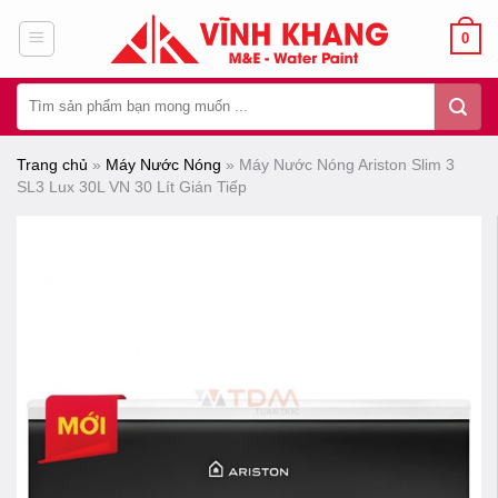
Chuyển
0
đến
nội
Tìm
dung
kiếm:
Trang chủ
»
Máy Nước Nóng
»
Máy Nước Nóng Ariston Slim 3
SL3 Lux 30L VN 30 Lít Gián Tiếp