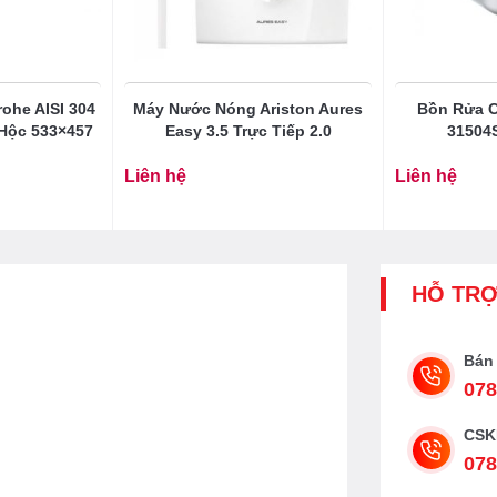
ohe AISI 304
Máy Nước Nóng Ariston Aures
Bồn Rửa C
Hộc 533×457
Easy 3.5 Trực Tiếp 2.0
31504
Liên hệ
Liên hệ
HỖ TR
Bán
078
CSK
078