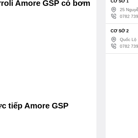
CƠ SỞ 1
rroli Amore GSP có bơm
25 Nguyễ
0782 739
CƠ SỞ 2
Quốc Lộ 
0782 739
ực tiếp Amore GSP