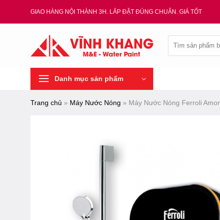
Chuyển
GIAO HÀNG NỘI THÀNH 3H. LẮP ĐẶT ĐÚNG CHUẨN. GIÁ TỐT
đến
nội
Tìm
dung
kiếm:
Danh mục sản phẩm
Trang chủ
»
Máy Nước Nóng
»
Máy Nước Nóng Ferroli Am