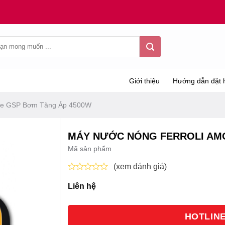
Giới thiệu
Hướng dẫn đặt 
ore GSP Bơm Tăng Áp 4500W
MÁY NƯỚC NÓNG FERROLI AM
Mã sản phẩm
(xem đánh giá)
Được
Liên hệ
xếp
hạng
0
5
HOTLINE 
sao