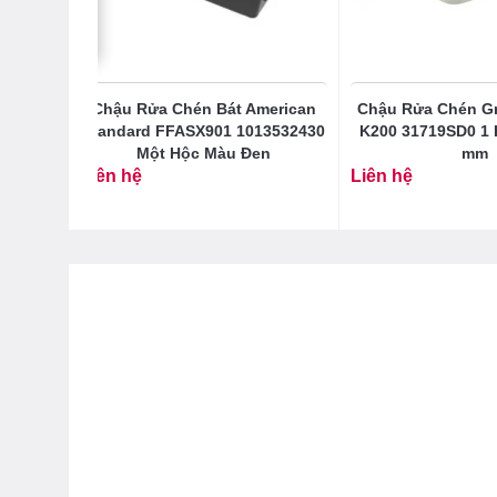
ohe
Chậu Rửa Chén Bát American
Chậu Rửa Chén Gr
ải Inox
Standard FFASX901 1013532430
K200 31719SD0 1 
Một Hộc Màu Đen
mm
Liên hệ
Liên hệ