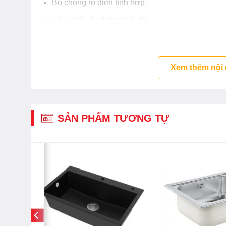
Bộ chống rò điện tính hợp
Cảm biến ổn định nhiệt độ
Rơ le chống quá nhiệt
Bảo vệ 3 cấp độ
Xem thêm nội
Tiết kiệm năng lượng
Chống giật
Bơm tăng áp siêu êm
SẢN PHẨM TƯƠNG TỰ