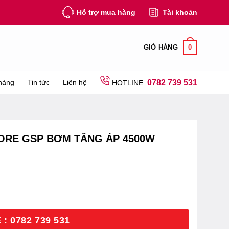
Hỗ trợ mua hàng
Tài khoản
0
GIỎ HÀNG
hàng
Tin tức
Liên hệ
0782 739 531
HOTLINE:
ORE GSP BƠM TĂNG ÁP 4500W
: 0782 739 531