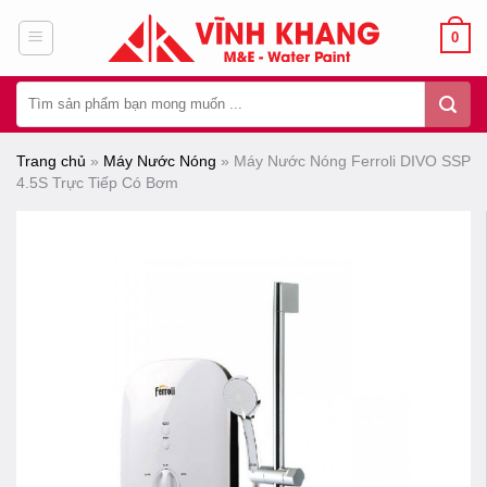
Chuyển
0
đến
nội
Tìm
dung
kiếm:
Trang chủ
»
Máy Nước Nóng
»
Máy Nước Nóng Ferroli DIVO SSP
4.5S Trực Tiếp Có Bơm