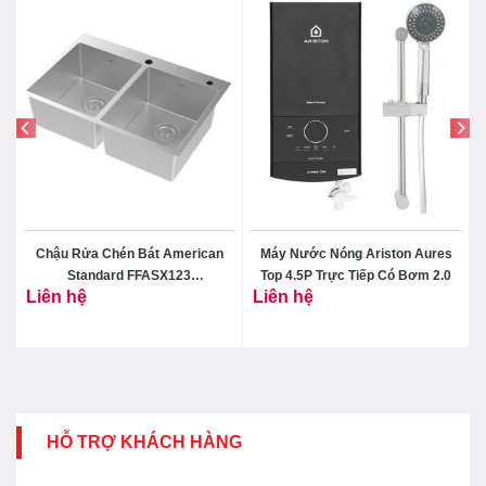
Chậu Rửa Chén Bát American
Máy Nước Nóng Ariston Aures
Standard FFASX123
Top 4.5P Trực Tiếp Có Bơm 2.0
Liên hệ
Liên hệ
101370MS00 Hai Hộc Inox 304
HỖ TRỢ KHÁCH HÀNG