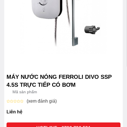
MÁY NƯỚC NÓNG FERROLI DIVO SSP
4.5S TRỰC TIẾP CÓ BƠM
Mã sản phẩm
(xem đánh giá)
Được
xếp
Liên hệ
hạng
0
5
sao