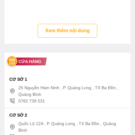
– Thân van bằng đồng thau
– 2 chế độ tắm Comfort wave, Warm spa
– Công nghệ ổn định nhiệt độ Safety Thermo
–
Xem thêm nội dung
Thiết kế kệ để đồ màu đen sang trọng,
hiện đại
– Van biến thiên nhiệt SMA (lõi Chất liệu hình cuộn)
CỬA HÀNG
duy trì nhiệt độ không đổi và giữ nhiệt độ dao động
của nước nóng ở mức thấp nhất
CƠ SỞ 1
25 Nguyễn Hàm Ninh , P. Quảng Long , TX Ba Đồn ,
Quảng Bình
0782 739 531
CƠ SỞ 2
Quốc Lộ 12A , P. Quảng Long , TX Ba Đồn , Quảng
Bình