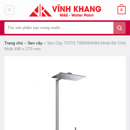
Chuyển
0
đến
nội
Tìm
dung
kiếm:
Trang chủ
»
Sen cây
»
Sen Cây TOTO TBW08408A Nhiệt Độ Chữ
Nhật 490 x 270 mm