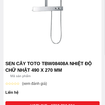
SEN CÂY TOTO TBW08408A NHIỆT ĐỘ
CHỮ NHẬT 490 X 270 MM
Mã sản phẩm
(xem đánh giá)
Được
xếp
Liên hệ
hạng
0
5
sao