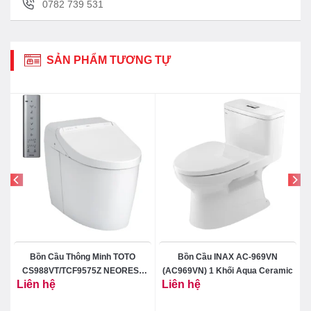
0782 739 531
SẢN PHẨM TƯƠNG TỰ
Bồn Cầu Thông Minh TOTO
Bồn Cầu INAX AC-969VN
CS988VT/TCF9575Z NEOREST
(AC969VN) 1 Khối Aqua Ceramic
Liên hệ
Liên hệ
DH