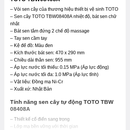
– Vòi sen cây của thương hiệu thiết bị vệ sinh TOTO
– Sen cây TOTO TBW08408A nhiệt độ, bát sen chữ
nhật
– Bát sen tắm đứng 2 chế độ massage
– Tay sen cầm tay
– Kệ để đồ: Màu đen
– Kích thước bát sen: 470 x 290 mm
– Chiều dài thân sen: 955 mm
– Áp lực nước tối thiểu: 0.15 MPa (Áp lực động)
– Áp lực nước tối đa: 1.0 MPa (Áp lực tĩnh)
– Vật liệu: Đồng mạ Ni-Cr
– Xuất xứ: Nhật Bản
Tính năng sen cây tự động TOTO TBW
08408A
– Thiết kế cổ điển sang trọng
– Lớp mạ bền vững với thời gian