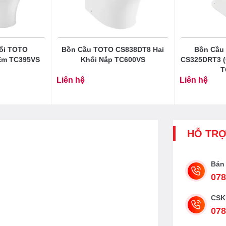
ước hoàn toàn
ối TOTO
Bồn Cầu TOTO CS838DT8 Hai
Bồn Cầu 
Êm TC395VS
Khối Nắp TC600VS
CS325DRT3 (
T
Liên hệ
Liên hệ
HỖ TR
Bán
078
CSK
078