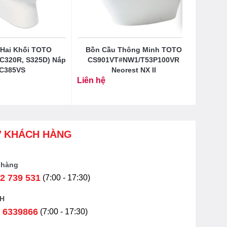
Hai Khối TOTO
Bồn Cầu Thông Minh TOTO
C320R, S325D) Nắp
CS901VT#NW1/T53P100VR
C385VS
Neorest NX II
Liên hệ
Ợ KHÁCH HÀNG
 hàng
2 739 531
(7:00 - 17:30)
H
 6339866
(7:00 - 17:30)