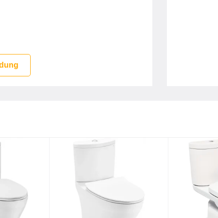
 dung
ng 2 đường nước
ường TBG03304B
O