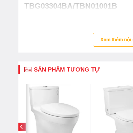
TBG03304BA/TBN01001B
( Mã hàng cũ: TBG03304B )
2. Bát sen gắn tường masage 2 chế độ
TBW01004A
Xem thêm nội
3. Vòi xả bồn
TBG01001B
SẢN PHẨM TƯƠNG TỰ
Phối cảnh sen TOTO âm tườ
Tính năng vòi hoa sen âm t
TBW01004A TBG01001B TOT
– Thiết kế hiện đại hài hòa với dòng sản phẩm GS
– Lớp mạ bền vững với thời gian
– Thân van bằng đồng thau