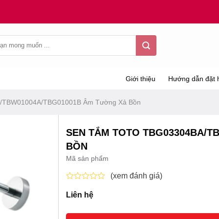
Giới thiệu
Hướng dẫn đặt 
/TBW01004A/TBG01001B Âm Tường Xả Bồn
SEN TẮM TOTO TBG03304BA/T
BỒN
Mã sản phẩm
(xem đánh giá)
Được
Liên hệ
xếp
hạng
0
5