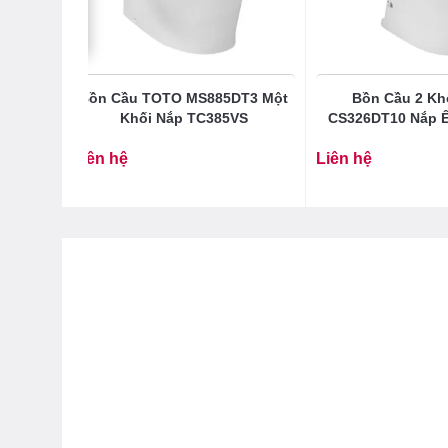
– Van đĩa bằng sứ chống bám cặn bẩn giúp khóa n
9DRT8
Bồn Cầu TOTO MS885DT3 Một
Bồn Cầu 2 Kh
 Nắp
Khối Nắp TC385VS
CS326DT10 Nắp 
Liên hệ
Liên hệ