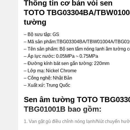
Thông tin cơ bản vòi sen
TOTO TBG03304BA/TBW0100
tường
– Bộ sưu tập: GS
– Mã sản phẩm:TBG03304BA/TBW01004A/TBG01
– Tên sản phẩm: Bộ sen tắm nóng lạnh âm tường c
– Áp lực nước: 0.05MPa ~ 0.75MPa
– Đường kính bát sen gắn tường: 220mm
– Lớp mạ: Nickel Chrome
– Công nghệ: Nhật Bản
– Xuất xứ: Trung Quốc
Sen âm tường TOTO TBG033
TBG01001B bao gồm:
1. Van gật gù điều chỉnh nóng lạnh/Nút chuyển hư