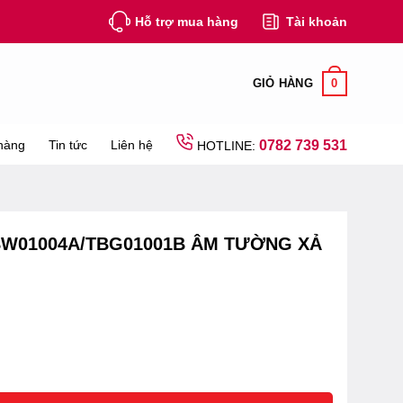
Hỗ trợ mua hàng
Tài khoản
0
GIỎ HÀNG
hàng
Tin tức
Liên hệ
0782 739 531
HOTLINE:
BW01004A/TBG01001B ÂM TƯỜNG XẢ