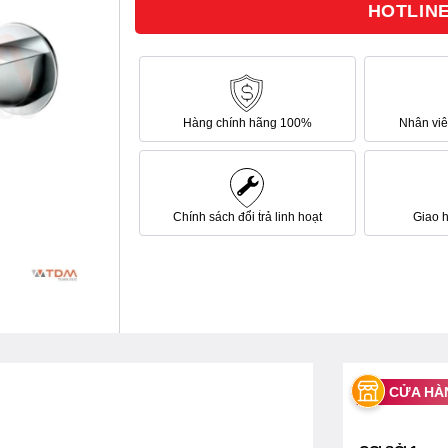
HOTLINE 
sao
Hàng chính hãng 100%
Nhân viên
Chính sách đổi trả linh hoạt
Giao 
CỬA HÀ