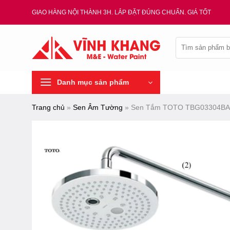
Chuyển
GIAO HÀNG NỘI THÀNH 3H. LẮP ĐẶT ĐÚNG CHUẨN. GIÁ TỐT
đến
nội
Tìm
dung
kiếm:
Danh mục sản phẩm
Trang chủ
»
Sen Âm Tường
»
Sen Tắm TOTO TBG03304BA