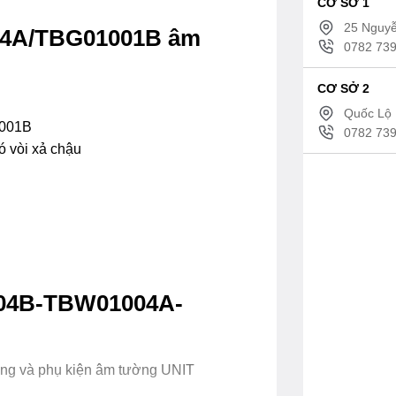
CƠ SỞ 1
25 Nguyễ
4A/TBG01001B âm
0782 739
CƠ SỞ 2
Quốc Lộ 
001B
0782 739
ó vòi xả chậu
04B-TBW01004A-
ờng và phụ kiện âm tường UNIT