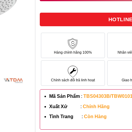
3.317.000₫.
HOTLINE 
Hàng chính hãng 100%
Nhân viên
Chính sách đổi trả linh hoạt
Giao 
Mã Sản Phẩm
:
TBS04303B/TBW0101
Xuất Xứ
:
Chính Hãng
Tình Trang
:
Còn Hàng