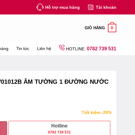
Hỗ trợ mua hàng
Tài khoản
0
GIỎ HÀNG
hàng
Tin tức
Liên hệ
0782 739 531
HOTLINE:
W01012B ÂM TƯỜNG 1 ĐƯỜNG NƯỚC
Tiết kiệm -20%
Hotline
0782 739 531