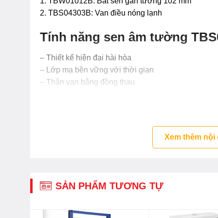
1. TBW01012B: Bát sen gắn tường 102 mm
2. TBS04303B: Van điều nóng lạnh
Tính năng sen âm tường TB
– Thiết kế hiện đại hài hòa
– Lớp mạ bền vững với thời gian
– Thân van bằng đồng thau
– Van đĩa bằng sứ chống bám cặn bẩn giúp khóa n
Phối cảnh sen tắm TOTO âm
Xem thêm nội
SẢN PHẨM TƯƠNG TỰ