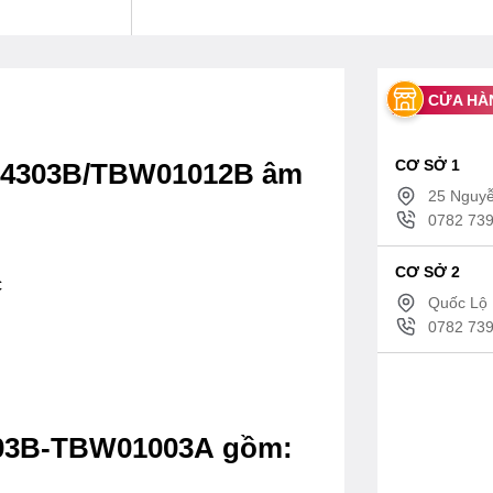
CỬA HÀ
CƠ SỞ 1
S04303B/TBW01012B âm
25 Nguyễ
0782 739
CƠ SỞ 2
c
Quốc Lộ 
0782 739
03B-TBW01003A gồm: