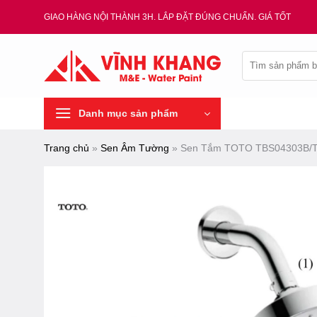
Chuyển
GIAO HÀNG NỘI THÀNH 3H. LẮP ĐẶT ĐÚNG CHUẨN. GIÁ TỐT
đến
nội
Tìm
dung
kiếm:
Danh mục sản phẩm
Trang chủ
»
Sen Âm Tường
»
Sen Tắm TOTO TBS04303B/