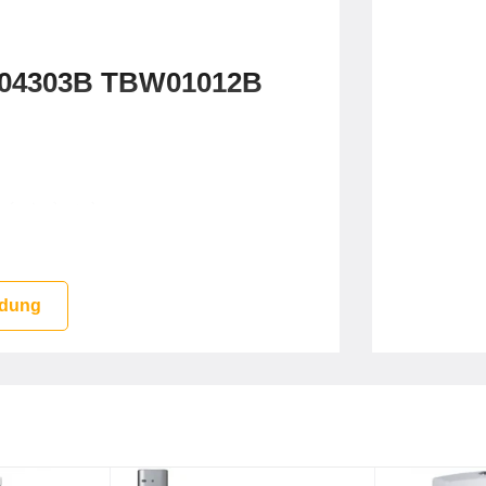
S04303B TBW01012B
ước hoàn toàn
 tường 1 đường nước
 dung