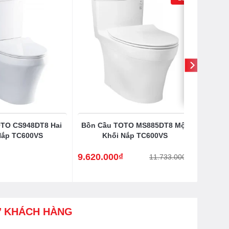
OTO CS948DT8 Hai
Bồn Cầu TOTO MS885DT8 Một
Nắp TC600VS
Khối Nắp TC600VS
9.620.000
₫
11.733.000
₫
Giá
Giá
gốc
hiện
là:
tại
11.733.000₫.
là:
9.620.000₫.
Ợ KHÁCH HÀNG