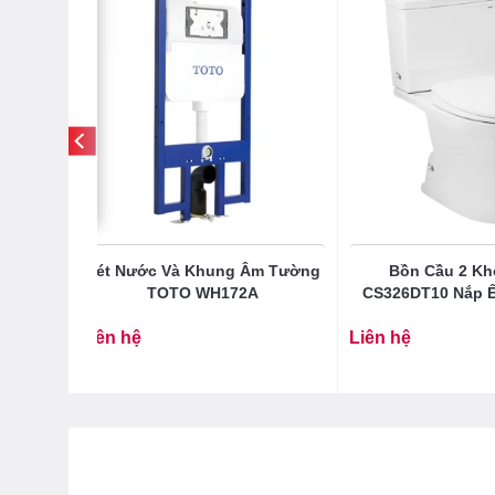
OTO
Két Nước Và Khung Âm Tường
Bồn Cầu 2 Kh
5D) Nắp
TOTO WH172A
CS326DT10 Nắp 
Liên hệ
Liên hệ