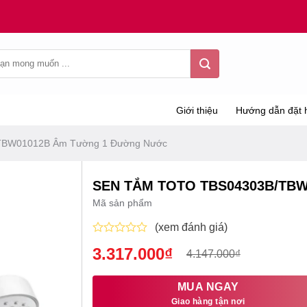
Giới thiệu
Hướng dẫn đặt 
TBW01012B Âm Tường 1 Đường Nước
SEN TẮM TOTO TBS04303B/TB
Mã sản phẩm
(xem đánh giá)
Được
3.317.000
₫
Giá
Giá
4.147.000
₫
xếp
hạng
gốc
hiện
0
là:
tại
MUA NGAY
5
sao
Giao hàng tận nơi
4.147.000₫.
là: