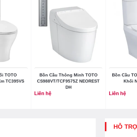
ối TOTO
Bồn Cầu Thông Minh TOTO
Bồn Cầu T
Êm TC395VS
CS988VT/TCF9575Z NEOREST
Khối 
DH
Liên hệ
Liên hệ
HỖ TR