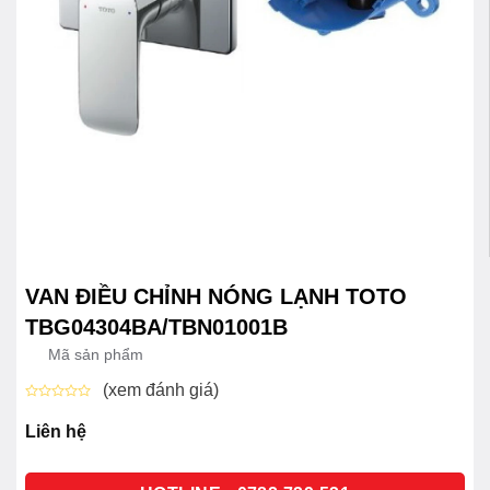
VAN ĐIỀU CHỈNH NÓNG LẠNH TOTO
TBG04304BA/TBN01001B
Mã sản phẩm
(xem đánh giá)
Được
xếp
Liên hệ
hạng
0
5
sao