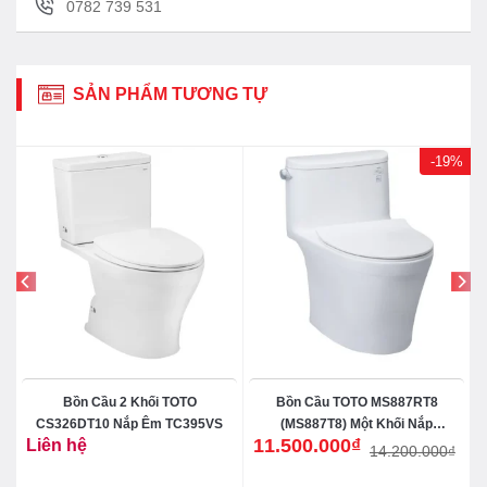
0782 739 531
SẢN PHẨM TƯƠNG TỰ
-19%
Bồn Cầu 2 Khối TOTO
Bồn Cầu TOTO MS887RT8
CS326DT10 Nắp Êm TC395VS
(MS887T8) Một Khối Nắp
11.500.000
₫
Liên hệ
TC600VS
14.200.000
₫
Giá
Giá
gốc
hiện
là:
tại