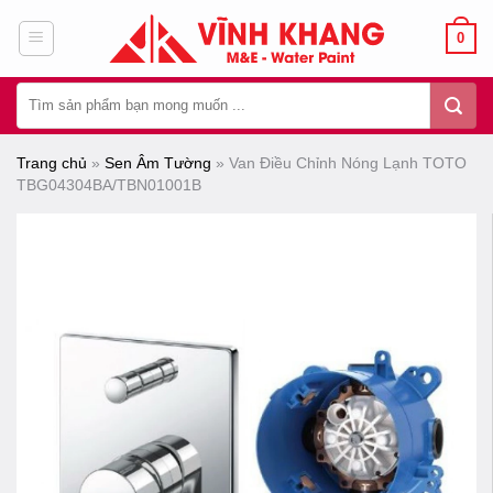
Chuyển
0
đến
nội
Tìm
dung
kiếm:
Trang chủ
»
Sen Âm Tường
»
Van Điều Chỉnh Nóng Lạnh TOTO
TBG04304BA/TBN01001B