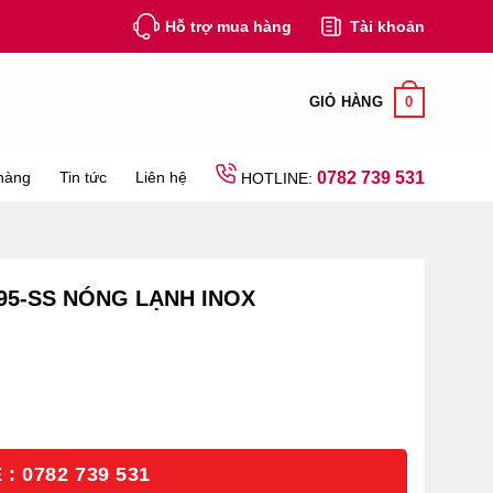
Hỗ trợ mua hàng
Tài khoản
0
GIỎ HÀNG
hàng
Tin tức
Liên hệ
0782 739 531
HOTLINE:
95-SS NÓNG LẠNH INOX
: 0782 739 531