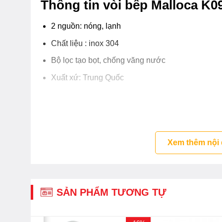
Thông tin vòi bếp Malloca K0
2 nguồn: nóng, lạnh
Chất liệu : inox 304
Bộ lọc tạo bọt, chống văng nước
Xuất xứ: Trung Quốc
Xem thêm nội
SẢN PHẨM TƯƠNG TỰ