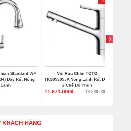
-20%
rican Standard WF-
Vòi Rửa Chén TOTO
34) Dây Rút Nóng
TKS05305JA Nóng Lạnh Rút Dây
Lạnh
2 Chế Độ Phun
11.871.000
₫
14.839.000
₫
Giá
Giá
gốc
hiện
là:
tại
14.839.000₫.
là:
11.871.000₫.
Ợ KHÁCH HÀNG