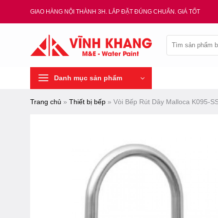
Chuyển
GIAO HÀNG NỘI THÀNH 3H. LẮP ĐẶT ĐÚNG CHUẨN. GIÁ TỐT
đến
nội
Tìm
dung
kiếm:
Danh mục sản phẩm
Trang chủ
»
Thiết bị bếp
»
Vòi Bếp Rút Dây Malloca K095-S