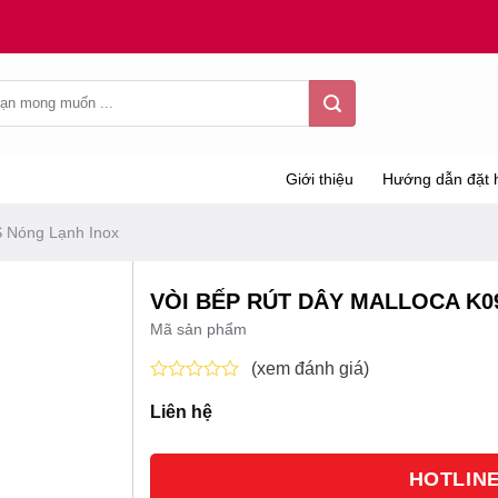
Giới thiệu
Hướng dẫn đặt 
S Nóng Lạnh Inox
VÒI BẾP RÚT DÂY MALLOCA K0
Mã sản phẩm
(xem đánh giá)
Được
Liên hệ
xếp
hạng
0
5
HOTLINE 
sao