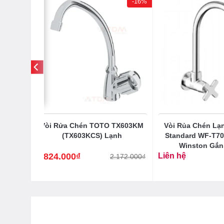
-20%
-16%
606KES
Vòi Rửa Chén TOTO TX603KM
Vòi Rủa Chén Lạ
(TX603KCS) Lạnh
Standard WF-T70
Winston Gắ
1.824.000
₫
Liên hệ
15.000
₫
2.172.000
₫
Giá
Giá
gốc
hiện
là:
tại
2.172.000₫.
là:
1.824.000₫.