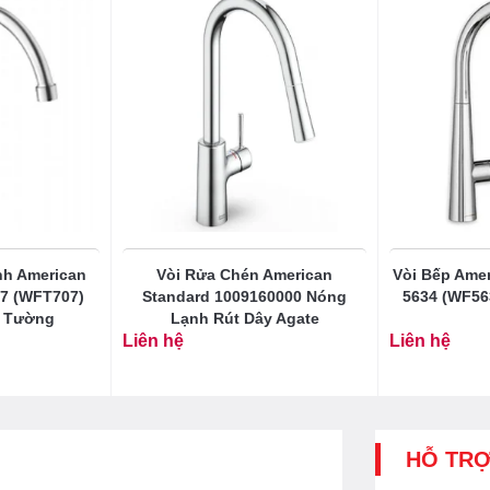
nh American
Vòi Rửa Chén American
Vòi Bếp Ame
7 (WFT707)
Standard 1009160000 Nóng
5634 (WF56
n Tường
Lạnh Rút Dây Agate
Liên hệ
Liên hệ
HỖ TR