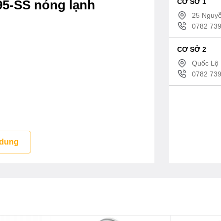
CƠ SỞ 1
95-SS nóng lạnh
25 Nguyễ
0782 739
CƠ SỞ 2
Quốc Lộ 
0782 739
 dung