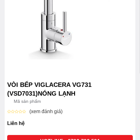
VÒI BẾP VIGLACERA VG731
(VSD7031)NÓNG LẠNH
Mã sản phẩm
(xem đánh giá)
Được
xếp
Liên hệ
hạng
0
5
sao