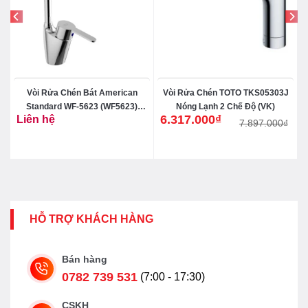
Vòi Rửa Chén Bát American
Vòi Rửa Chén TOTO TKS05303J
h
Standard WF-5623 (WF5623)
Nóng Lạnh 2 Chế Độ (VK)
6.317.000
₫
Liên hệ
Seva Nóng Lạnh
7.897.000
₫
Giá
Giá
gốc
hiện
là:
tại
7.897.000₫.
là:
6.317.000₫.
HỖ TRỢ KHÁCH HÀNG
Bán hàng
0782 739 531
(7:00 - 17:30)
CSKH