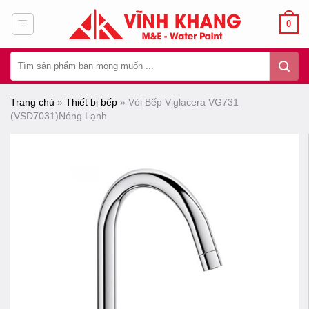
Chuyển
0
đến
nội
Tìm
dung
kiếm:
Trang chủ
»
Thiết bị bếp
»
Vòi Bếp Viglacera VG731
(VSD7031)Nóng Lạnh