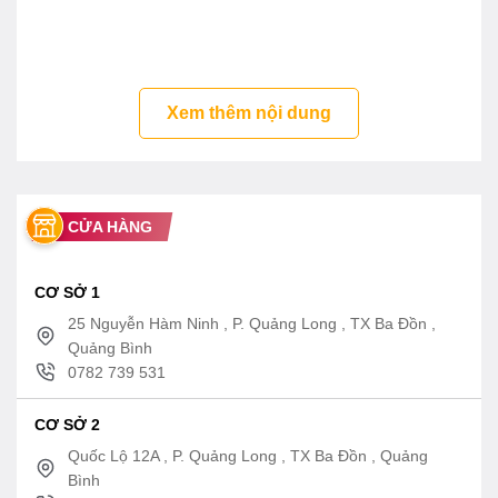
Kết nối hai nguồn cung cấp nóng lạnh
Xuất xứ: Đức
Tính năng vòi bồn tắm 23318IGO +
Xem thêm nội dung
29086000 Grandera Grohe
Lớp mạ bền vững với thời gian
Thân van bằng đồng thau
CỬA HÀNG
Van đĩa bằng sứ chống bám cặn bẩn giúp khóa
nước hoàn toàn
CƠ SỞ 1
25 Nguyễn Hàm Ninh , P. Quảng Long , TX Ba Đồn ,
Quảng Bình
0782 739 531
CƠ SỞ 2
Quốc Lộ 12A , P. Quảng Long , TX Ba Đồn , Quảng
Bình