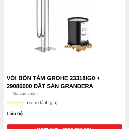
VÒI BỒN TẮM GROHE 23318IG0 +
29086000 ĐẶT SÀN GRANDERA
Mã sản phẩm
(xem đánh giá)
Được
xếp
Liên hệ
hạng
0
5
sao