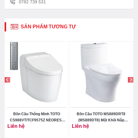
0782 739 531
SẢN PHẨM TƯƠNG TỰ
Bồn Cầu Thông Minh TOTO
Bồn Cầu TOTO MS889DRT8
CS988VT/TCF9575Z NEOREST
(MS889DT8) Một Khối Nắp
Liên hệ
Liên hệ
DH
TC600VS