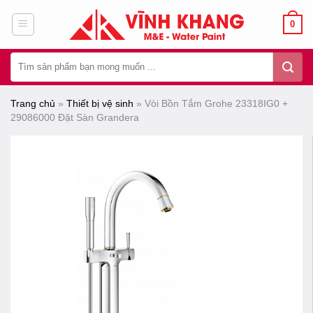
Chuyển
0
đến
nội
Tìm
dung
kiếm:
Trang chủ
»
Thiết bị vệ sinh
»
Vòi Bồn Tắm Grohe 23318IG0 +
29086000 Đặt Sàn Grandera