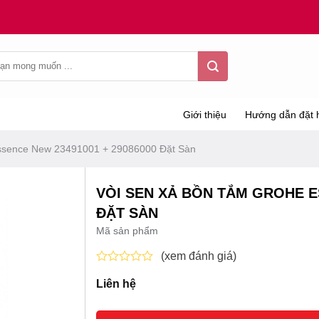
Giới thiệu
Hướng dẫn đặt 
ssence New 23491001 + 29086000 Đặt Sàn
VÒI SEN XẢ BỒN TẮM GROHE ES
ĐẶT SÀN
Mã sản phẩm
(xem đánh giá)
Được
Liên hệ
xếp
hạng
0
5