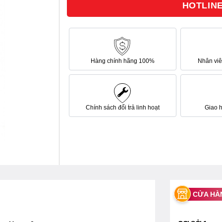
HOTLINE 
sao
Hàng chính hãng 100%
Nhân viên
Chính sách đổi trả linh hoạt
Giao 
CỬA HÀ