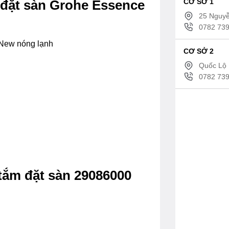
CƠ SỞ 1
 đặt sàn Grohe Essence
25 Nguyễ
0782 739
 New nóng lạnh
CƠ SỞ 2
Quốc Lộ 
0782 739
tắm đặt sàn 29086000