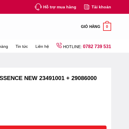
Hỗ trợ mua hàng
Tài khoản
0
GIỎ HÀNG
hàng
Tin tức
Liên hệ
0782 739 531
HOTLINE:
SENCE NEW 23491001 + 29086000