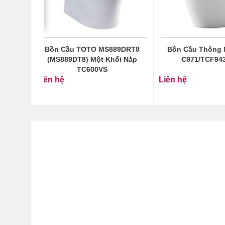
TO
Bồn Cầu TOTO MS889DRT8
Bồn Cầu Thông
C395VS
(MS889DT8) Một Khối Nắp
C971/TCF94
TC600VS
Liên hệ
Liên hệ