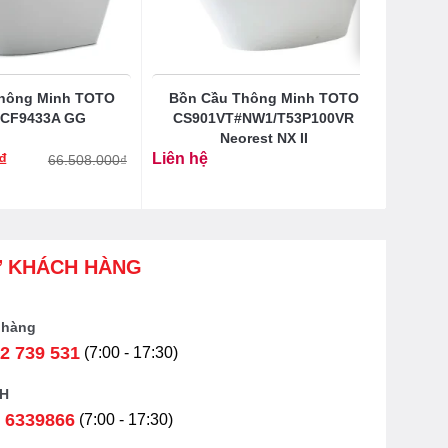
hông Minh TOTO
Bồn Cầu Thông Minh TOTO
TCF9433A GG
CS901VT#NW1/T53P100VR
Neorest NX II
₫
Liên hệ
66.508.000
₫
Ợ KHÁCH HÀNG
 hàng
2 739 531
(7:00 - 17:30)
H
 6339866
(7:00 - 17:30)