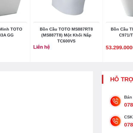
 Minh TOTO
Bồn Cầu TOTO MS887RT8
Bồn Cầu T
33A GG
(MS887T8) Một Khối Nắp
C971/
TC600VS
Liên hệ
53.299.000
Giá
Giá
gốc
hiện
là:
tại
66.508.000₫.
là:
53.299.000₫.
HỖ TR
Bán
078
CSK
078