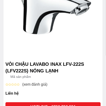
VÒI CHẬU LAVABO INAX LFV-222S
(LFV222S) NÓNG LẠNH
Mã sản phẩm
(xem đánh giá)
Được
xếp
Liên hệ
hạng
0
5
sao