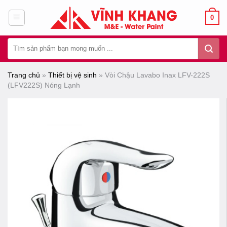
Chuyển
0
đến
nội
Tìm
dung
kiếm:
Trang chủ
»
Thiết bị vệ sinh
»
Vòi Chậu Lavabo Inax LFV-222S
(LFV222S) Nóng Lạnh