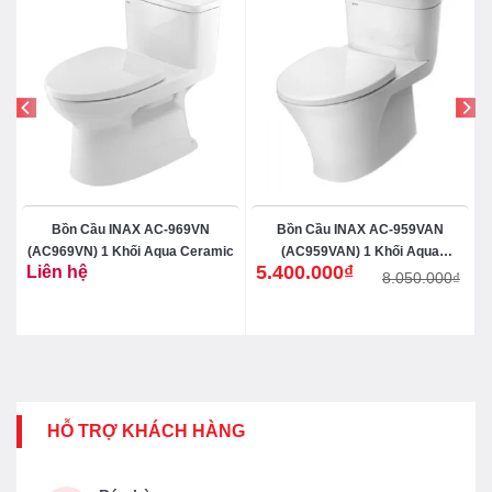
Bồn Cầu INAX AC-969VN
Bồn Cầu INAX AC-959VAN
(AC969VN) 1 Khối Aqua Ceramic
(AC959VAN) 1 Khối Aqua
5.400.000
₫
Liên hệ
Ceramic
8.050.000
₫
Giá
Giá
gốc
hiện
là:
tại
8.050.000₫.
là:
5.400.000₫.
HỖ TRỢ KHÁCH HÀNG