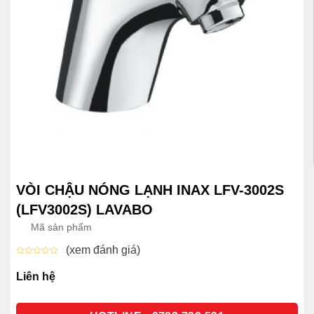
VÒI CHẬU NÓNG LẠNH INAX LFV-3002S
(LFV3002S) LAVABO
Mã sản phẩm
(xem đánh giá)
Được
xếp
Liên hệ
hạng
0
5
sao