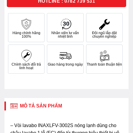
HOTLINE : 0782 739 531
Hàng chính hãng
Nhân viên tư vấn
Đội ngũ lắp đặt
100%
nhiệt tình
chuyên nghiệp
Chính sách đổi trả
Giao hàng trong ngày
Thanh toán thuận tiện
linh hoạt
MÔ TẢ SẢN PHẨM
– Vòi lavabo INAXLFV-3002S nóng lạnh dùng cho
chậu lavabo 1 lỗ (FC) đến từ thương hiệu thiết bị vệ