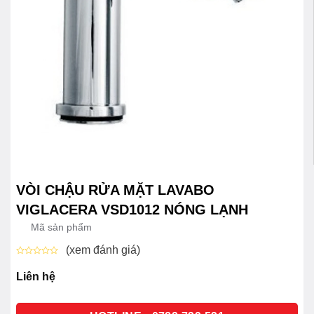
VÒI CHẬU RỬA MẶT LAVABO
VIGLACERA VSD1012 NÓNG LẠNH
Mã sản phẩm
(xem đánh giá)
Được
xếp
Liên hệ
hạng
0
5
sao