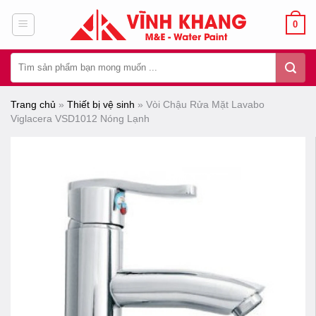
Chuyển
0
đến
nội
Tìm
dung
kiếm:
Trang chủ
»
Thiết bị vệ sinh
»
Vòi Chậu Rửa Mặt Lavabo
Viglacera VSD1012 Nóng Lạnh