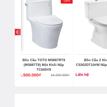
-19%
 Tường
Bồn Cầu TOTO MS887RT8
Bồn Cầu 2 Kh
(MS887T8) Một Khối Nắp
CS302DT10#W Nắp
TC600VS
11.500.000
₫
Liên hệ
14.200.000
₫
Giá
Giá
gốc
hiện
là:
tại
14.200.000₫.
là:
11.500.000₫.