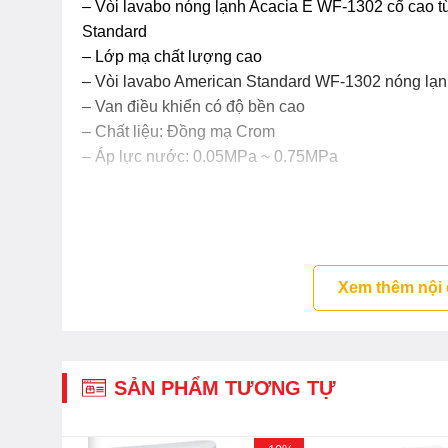
– Vòi lavabo nóng lạnh Acacia E WF-1302 cổ cao từ
Standard
– Lớp mạ chất lượng cao
– Vòi lavabo American Standard WF-1302 nóng lạnh
– Van điều khiển có độ bền cao
– Chất liệu: Đồng mạ Crom
– Áp lực nước: 0.05MPa ~ 0.75MPa
Xem thêm nội
SẢN PHẨM TƯƠNG TỰ