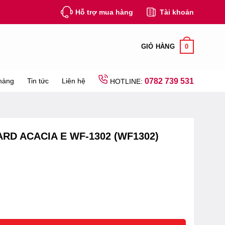
Hỗ trợ mua hàng
Tài khoản
0
GIỎ HÀNG
hàng
Tin tức
Liên hệ
0782 739 531
HOTLINE:
RD ACACIA E WF-1302 (WF1302)