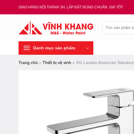
Chuyển
GIAO HÀNG NỘI THÀNH 3H. LẮP ĐẶT ĐÚNG CHUẨN. GIÁ TỐT
đến
nội
Tìm
dung
kiếm:
Danh mục sản phẩm
Trang chủ
»
Thiết bị vệ sinh
»
Vòi Lavabo American Standar