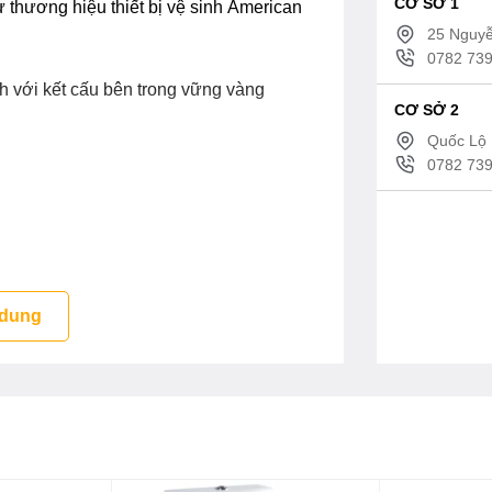
CƠ SỞ 1
 thương hiệu thiết bị vệ sinh American
25 Nguyễ
0782 739
 với kết cấu bên trong vững vàng
CƠ SỞ 2
Quốc Lộ 
0782 739
 dung