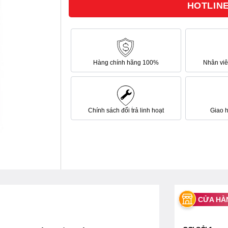
HOTLINE 
sao
Hàng chính hãng 100%
Nhân viên
Chính sách đổi trả linh hoạt
Giao 
CỬA HÀ