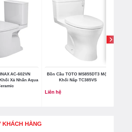
INAX AC-602VN
Bồn Cầu TOTO MS855DT3 Một
 Khối Xả Nhấn Aqua
Khối Nắp TC385VS
eramic
Liên hệ
Ợ KHÁCH HÀNG