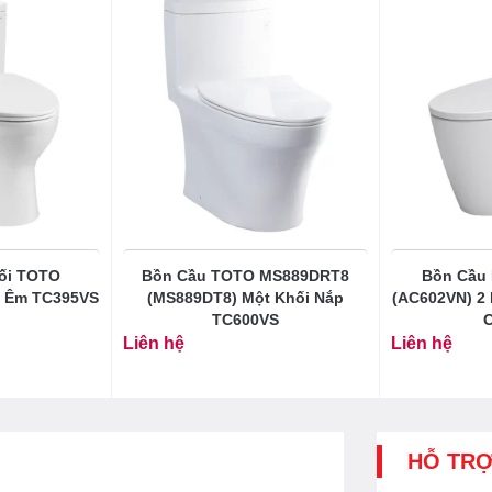
ối TOTO
Bồn Cầu TOTO MS889DRT8
Bồn Cầu 
 Êm TC395VS
(MS889DT8) Một Khối Nắp
(AC602VN) 2
TC600VS
C
Liên hệ
Liên hệ
HỖ TR