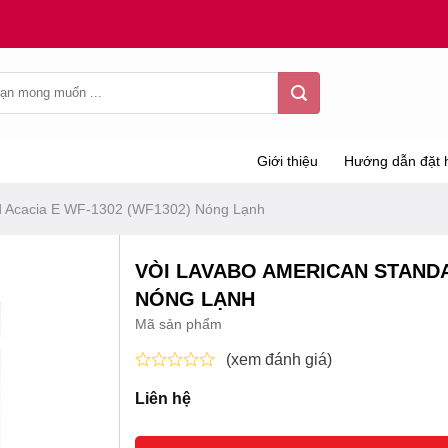
Giới thiệu
Hướng dẫn đặt 
d Acacia E WF-1302 (WF1302) Nóng Lạnh
VÒI LAVABO AMERICAN STANDA
NÓNG LẠNH
Mã sản phẩm
(xem đánh giá)
Được
Liên hệ
xếp
hạng
0
5