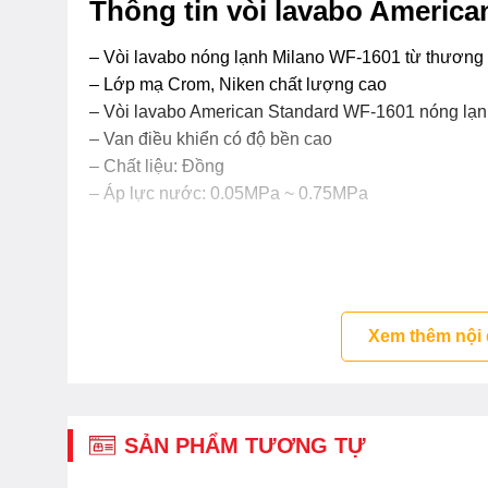
Thông tin vòi lavabo Americ
– Vòi lavabo nóng lạnh Milano WF-1601 từ thương h
– Lớp mạ Crom, Niken chất lượng cao
– Vòi lavabo American Standard WF-1601 nóng lạnh
– Van điều khiển có độ bền cao
– Chất liệu: Đồng
– Áp lực nước: 0.05MPa ~ 0.75MPa
Xem thêm nội
SẢN PHẨM TƯƠNG TỰ