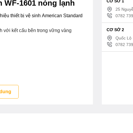
CƠ SỞ 1
an WF-1601 nóng lạnh
25 Nguyễ
iệu thiết bị vệ sinh American Standard
0782 739
CƠ SỞ 2
 với kết cấu bên trong vững vàng
Quốc Lộ 
0782 739
 dung