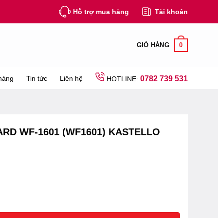
Hỗ trợ mua hàng
Tài khoản
0
GIỎ HÀNG
hàng
Tin tức
Liên hệ
0782 739 531
HOTLINE:
RD WF-1601 (WF1601) KASTELLO