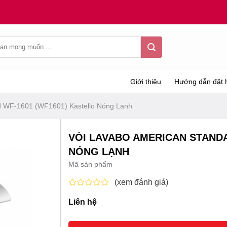
Giới thiệu
Hướng dẫn đặt 
d WF-1601 (WF1601) Kastello Nóng Lạnh
VÒI LAVABO AMERICAN STANDA
NÓNG LẠNH
Mã sản phẩm
(xem đánh giá)
Được
Liên hệ
xếp
hạng
0
5