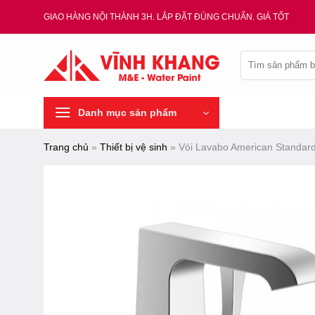
Chuyển
GIAO HÀNG NỘI THÀNH 3H. LẮP ĐẶT ĐÚNG CHUẨN. GIÁ TỐT
đến
nội
Tìm
dung
kiếm:
Danh mục sản phẩm
Trang chủ
»
Thiết bị vệ sinh
»
Vòi Lavabo American Standar