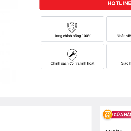
HOTLINE 
sao
Hàng chính hãng 100%
Nhân viên
Chính sách đổi trả linh hoạt
Giao 
CỬA HÀ