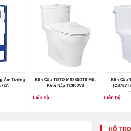
ng Âm Tường
Bồn Cầu TOTO MS885DT8 Một
Bồn Cầu
172A
Khối Nắp TC600VS
(CS767T8
T
Liên hệ
Liên hệ
HỖ TR