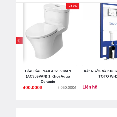
-33%
 TOTO
Bồn Cầu INAX AC-959VAN
Két Nước Và Khu
00VR
(AC959VAN) 1 Khối Aqua
TOTO WH
Ceramic
5.400.000
₫
Liên hệ
8.050.000
₫
Giá
Giá
gốc
hiện
là:
tại
8.050.000₫.
là:
5.400.000₫.