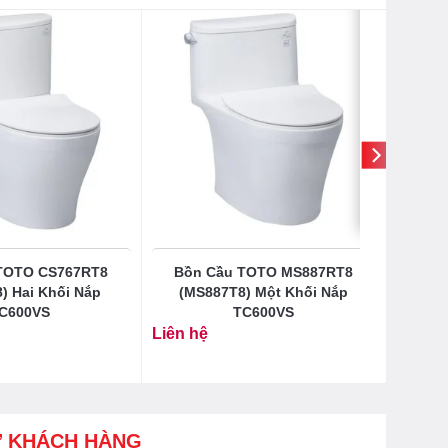
 TOTO CS767RT8
Bồn Cầu TOTO MS887RT8
) Hai Khối Nắp
(MS887T8) Một Khối Nắp
C600VS
TC600VS
Liên hệ
Ợ KHÁCH HÀNG