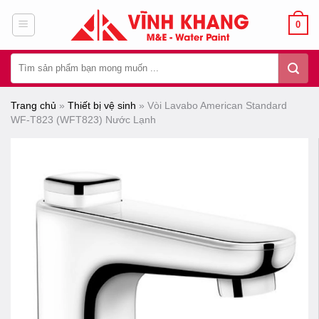
Chuyển
0
đến
nội
Tìm
dung
kiếm:
Trang chủ
»
Thiết bị vệ sinh
»
Vòi Lavabo American Standard
WF-T823 (WFT823) Nước Lạnh