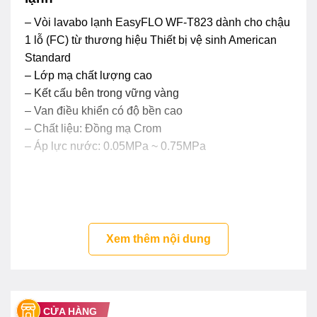
– Vòi lavabo lạnh EasyFLO WF-T823 dành cho chậu
1 lỗ (FC) từ thương hiệu Thiết bị vệ sinh American
Standard
– Lớp mạ chất lượng cao
– Kết cấu bên trong vững vàng
– Van điều khiển có độ bền cao
– Chất liệu: Đồng mạ Crom
– Áp lực nước: 0.05MPa ~ 0.75MPa
Xem thêm nội dung
CỬA HÀNG