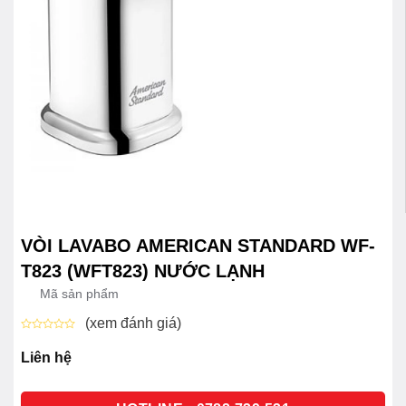
VÒI LAVABO AMERICAN STANDARD WF-
T823 (WFT823) NƯỚC LẠNH
Mã sản phẩm
(xem đánh giá)
Được
xếp
Liên hệ
hạng
0
5
sao