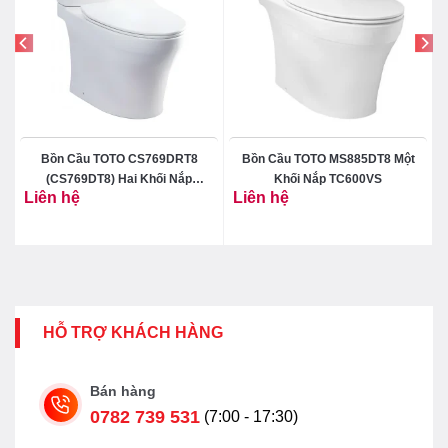
Bồn Cầu TOTO CS769DRT8
Bồn Cầu TOTO MS885DT8 Một
c
(CS769DT8) Hai Khối Nắp
Khối Nắp TC600VS
Liên hệ
Liên hệ
TC600VS
HỖ TRỢ KHÁCH HÀNG
Bán hàng
0782 739 531
(7:00 - 17:30)