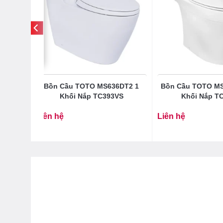
DT8 1
Bồn Cầu TOTO MS636DT2 1
Bồn Cầu TOTO M
S
Khối Nắp TC393VS
Khối Nắp T
Liên hệ
Liên hệ