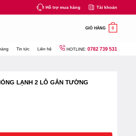
Hỗ trợ mua hàng
Tài khoản
0
GIỎ HÀNG
hàng
Tin tức
Liên hệ
0782 739 531
HOTLINE:
 NÓNG LẠNH 2 LỖ GẮN TƯỜNG