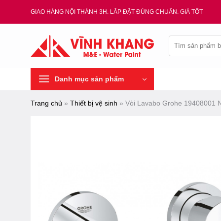
Chuyển
GIAO HÀNG NỘI THÀNH 3H. LẮP ĐẶT ĐÚNG CHUẨN. GIÁ TỐT
đến
nội
Tìm
dung
kiếm:
Danh mục sản phẩm
Trang chủ
»
Thiết bị vệ sinh
»
Vòi Lavabo Grohe 19408001 