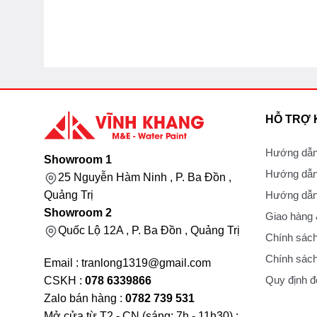
HỖ TRỢ
Hướng dẫn
Showroom 1
Hướng dẫn
25 Nguyễn Hàm Ninh , P. Ba Đồn ,
Hướng dẫn 
Quảng Trị
Showroom 2
Giao hàng
Quốc Lộ 12A , P. Ba Đồn , Quảng Trị
Chính sách
Chính sách
Email : tranlong1319@gmail.com
Quy định đổ
CSKH :
078 6339866
Zalo bán hàng :
0782 739 531
Mở cửa từ T2 - CN (sáng: 7h - 11h30) ;