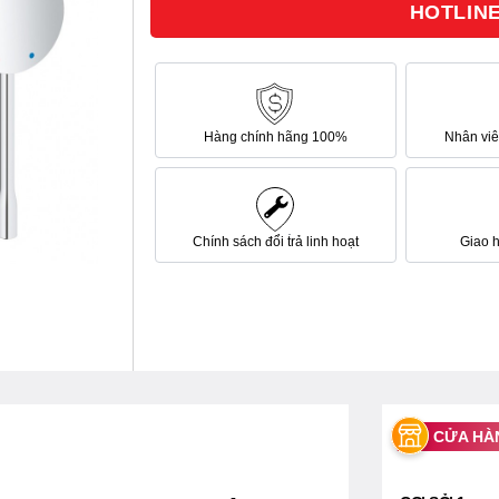
HOTLINE 
sao
Hàng chính hãng 100%
Nhân viên
Chính sách đổi trả linh hoạt
Giao 
CỬA HÀ