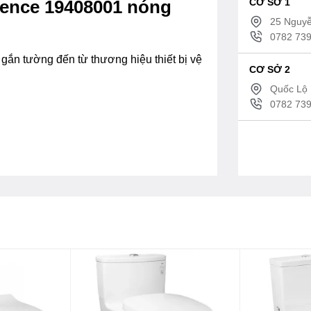
CƠ SỞ 1
sence 19408001 nóng
25 Nguyễ
0782 739
gắn tường đến từ thương hiệu thiết bị vệ
CƠ SỞ 2
Quốc Lộ 
0782 739