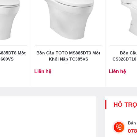
S885DT8 Một
Bồn Cầu TOTO MS885DT3 Một
Bồn Cầu
C600VS
Khối Nắp TC385VS
CS326DT10
Liên hệ
Liên hệ
HỖ TR
Bán
078