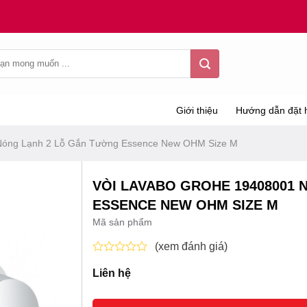
Giới thiệu
Hướng dẫn đặt 
Nóng Lạnh 2 Lỗ Gắn Tường Essence New OHM Size M
VÒI LAVABO GROHE 19408001
ESSENCE NEW OHM SIZE M
Mã sản phẩm
(xem đánh giá)
Được
Liên hệ
xếp
hạng
0
5