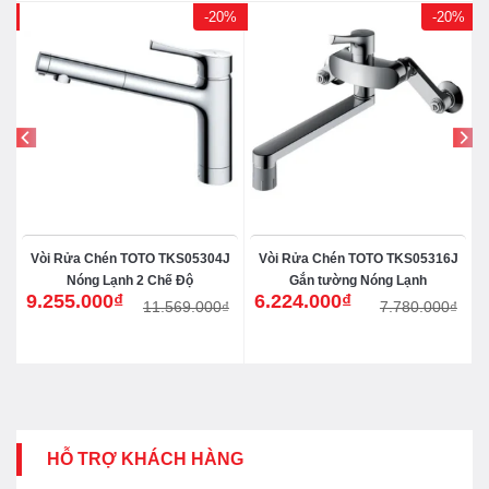
0%
-20%
-20%
J
Vòi Rửa Chén TOTO TKS05304J
Vòi Rửa Chén TOTO TKS05316J
Nóng Lạnh 2 Chế Độ
Gắn tường Nóng Lạnh
9.255.000
₫
6.224.000
₫
₫
11.569.000
₫
7.780.000
₫
Giá
Giá
Giá
Giá
gốc
hiện
gốc
hiện
là:
tại
là:
tại
11.569.000₫.
là:
7.780.000₫.
là:
9.255.000₫.
6.224.000₫.
HỖ TRỢ KHÁCH HÀNG