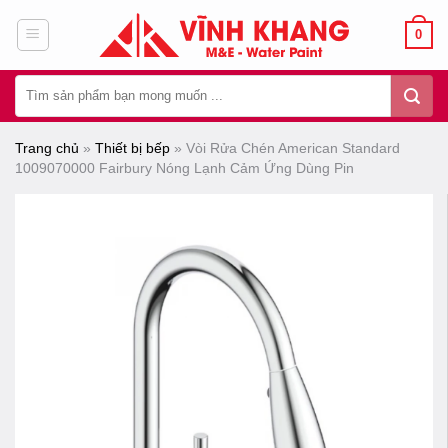
Chuyển
0
đến
nội
Tìm
dung
kiếm:
Trang chủ
»
Thiết bị bếp
»
Vòi Rửa Chén American Standard
1009070000 Fairbury Nóng Lạnh Cảm Ứng Dùng Pin