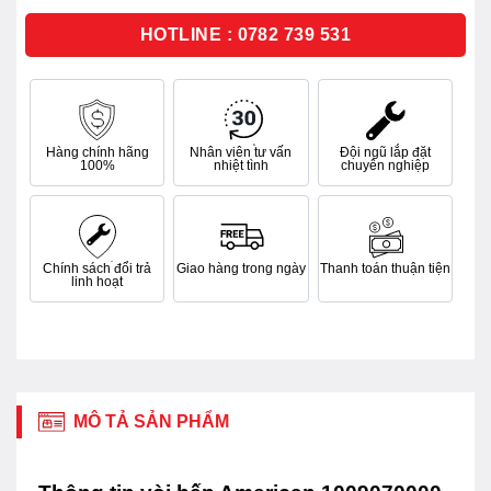
5
sao
HOTLINE : 0782 739 531
Hàng chính hãng
Nhân viên tư vấn
Đội ngũ lắp đặt
100%
nhiệt tình
chuyên nghiệp
Chính sách đổi trả
Giao hàng trong ngày
Thanh toán thuận tiện
linh hoạt
MÔ TẢ SẢN PHẨM