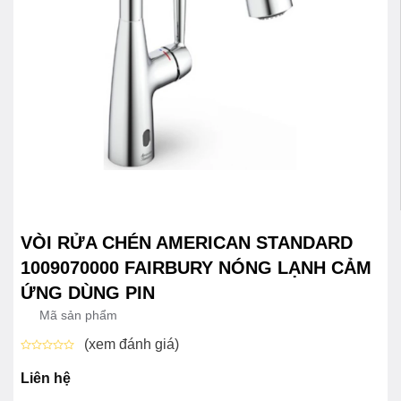
VÒI RỬA CHÉN AMERICAN STANDARD
1009070000 FAIRBURY NÓNG LẠNH CẢM
ỨNG DÙNG PIN
Mã sản phẩm
(xem đánh giá)
Được
xếp
Liên hệ
hạng
0