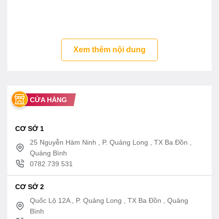
– Mã sản phẩm cũ: TBW01401B,
TBW01401BA, TBW01401BB
Tính năng vòi sen cây TBW01401AA-
Xem thêm nội dung
TBW01010A TOTO
– Thiết kế sang trọng
– Tự điều chỉnh nhiệt độ
– Lớp mạ bền vững với thời gian
CỬA HÀNG
– Thân van bằng đồng thau
CƠ SỞ 1
25 Nguyễn Hàm Ninh , P. Quảng Long , TX Ba Đồn ,
Quảng Bình
0782 739 531
CƠ SỞ 2
Quốc Lộ 12A , P. Quảng Long , TX Ba Đồn , Quảng
Bình