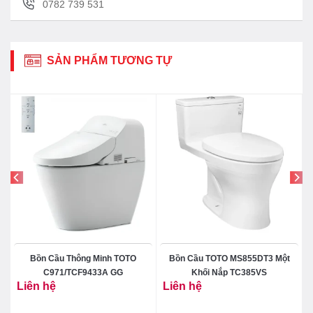
0782 739 531
SẢN PHẨM TƯƠNG TỰ
Bồn Cầu Thông Minh TOTO
Bồn Cầu TOTO MS855DT3 Một
C971/TCF9433A GG
Khối Nắp TC385VS
Liên hệ
Liên hệ