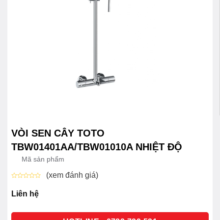
VÒI SEN CÂY TOTO
TBW01401AA/TBW01010A NHIỆT ĐỘ
Mã sản phẩm
(xem đánh giá)
Được
xếp
Liên hệ
hạng
0
5
sao