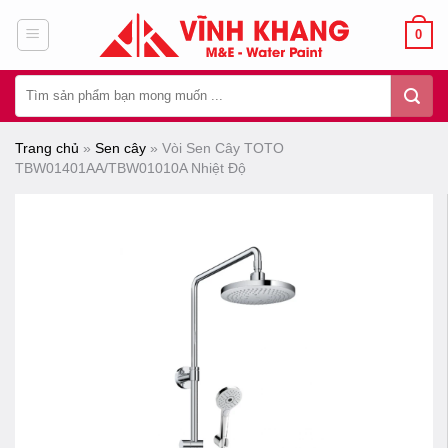
Chuyển
0
đến
nội
Tìm
dung
kiếm:
Trang chủ
»
Sen cây
»
Vòi Sen Cây TOTO
TBW01401AA/TBW01010A Nhiệt Độ