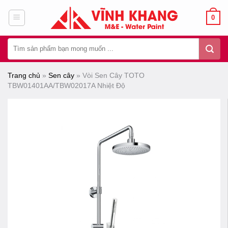
Chuyển
0
đến
nội
Tìm
dung
kiếm:
Trang chủ
»
Sen cây
»
Vòi Sen Cây TOTO
TBW01401AA/TBW02017A Nhiệt Độ