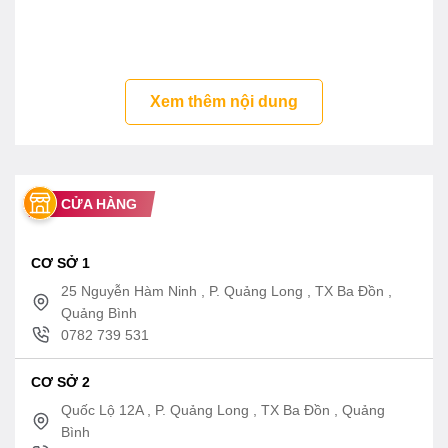
Tính năng vòi sen cây TBW01401AA
-TBW02017A TOTO
– Thiết kế sang trọng
Xem thêm nội dung
– Tự điều chỉnh nhiệt độ
– Lớp mạ bền vững với thời gian
– Thân van bằng đồng thau
CỬA HÀNG
CƠ SỞ 1
25 Nguyễn Hàm Ninh , P. Quảng Long , TX Ba Đồn ,
Quảng Bình
0782 739 531
CƠ SỞ 2
Quốc Lộ 12A , P. Quảng Long , TX Ba Đồn , Quảng
Bình