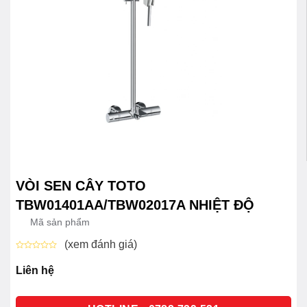
VÒI SEN CÂY TOTO
TBW01401AA/TBW02017A NHIỆT ĐỘ
Mã sản phẩm
(xem đánh giá)
Được
xếp
Liên hệ
hạng
0
5
sao