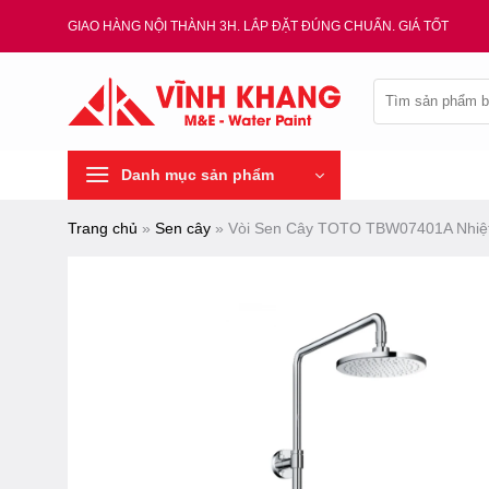
Chuyển
GIAO HÀNG NỘI THÀNH 3H. LẮP ĐẶT ĐÚNG CHUẨN. GIÁ TỐT
đến
nội
Tìm
dung
kiếm:
Danh mục sản phẩm
Trang chủ
»
Sen cây
»
Vòi Sen Cây TOTO TBW07401A Nhiệ