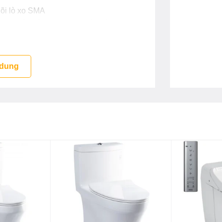
lõi lò xo SMA
uy cơ gây bỏng khi chạm vào bề mặt sen
 dung