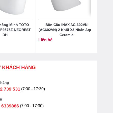
hông Minh TOTO
Bồn Cầu INAX AC-602VN
CF9575Z NEOREST
(AC602VN) 2 Khối Xả Nhấn Aqua
DH
Ceramic
Liên hệ
Ợ KHÁCH HÀNG
 hàng
2 739 531
(7:00 - 17:30)
H
 6339866
(7:00 - 17:30)