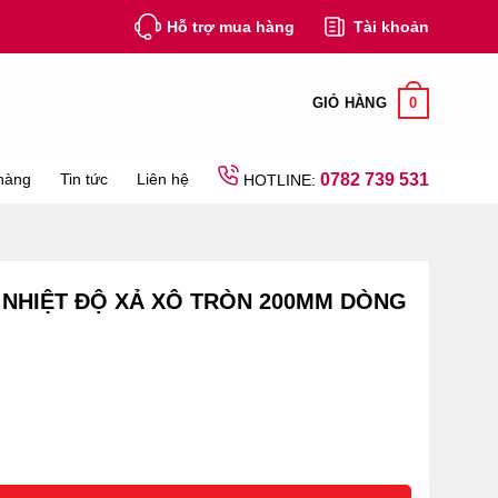
Hỗ trợ mua hàng
Tài khoản
0
GIỎ HÀNG
hàng
Tin tức
Liên hệ
0782 739 531
HOTLINE:
 NHIỆT ĐỘ XẢ XÔ TRÒN 200MM DÒNG