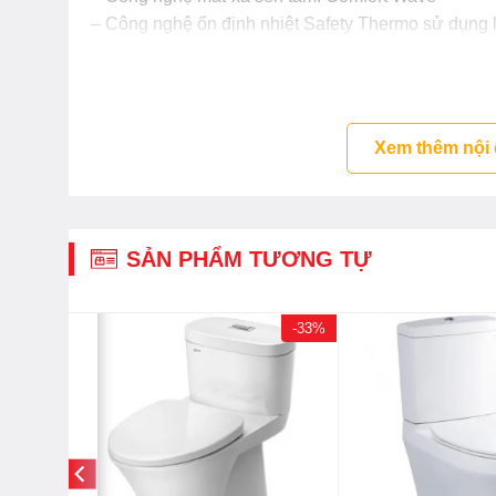
– Công nghệ ổn định nhiệt Safety Thermo sử dụng 
– Công nghệ an toàn nhiệt Heat Protect – Giảm ng
vòi
Xem thêm nội
SẢN PHẨM TƯƠNG TỰ
-33%