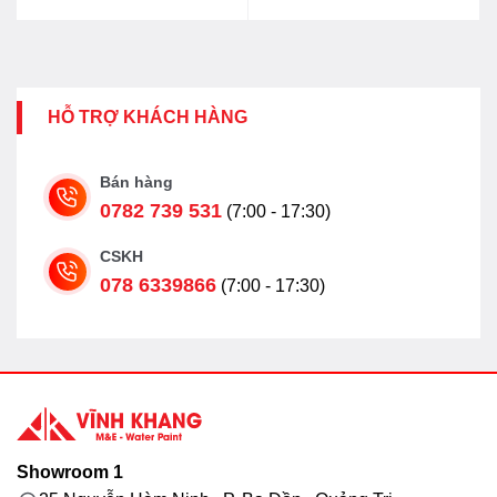
66.508.000₫.
là:
53.299.000₫.
HỖ TRỢ KHÁCH HÀNG
Bán hàng
0782 739 531
(7:00 - 17:30)
CSKH
078 6339866
(7:00 - 17:30)
Showroom 1