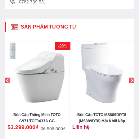
0782 739 531
SẢN PHẨM TƯƠNG TỰ
-20%
Bồn Cầu Thông Minh TOTO
Bồn Cầu TOTO MS889DRT8
c
C971/TCF9433A GG
(MS889DT8) Một Khối Nắp
53.299.000
₫
Liên hệ
TC600VS
66.508.000
₫
Giá
Giá
gốc
hiện
là:
tại