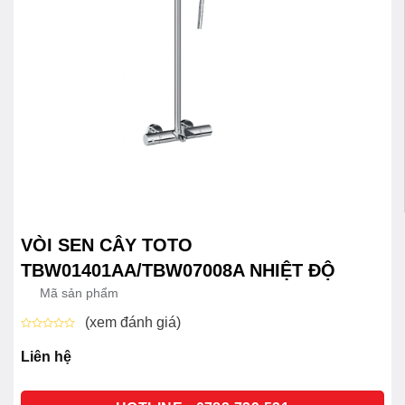
VÒI SEN CÂY TOTO
TBW01401AA/TBW07008A NHIỆT ĐỘ
Mã sản phẩm
(xem đánh giá)
Được
xếp
Liên hệ
hạng
0
5
sao