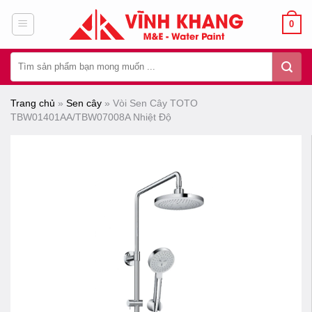
Chuyển
0
đến
nội
Tìm
dung
kiếm:
Trang chủ
»
Sen cây
»
Vòi Sen Cây TOTO
TBW01401AA/TBW07008A Nhiệt Độ