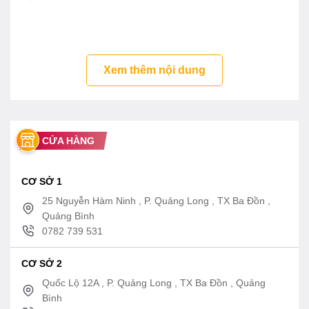
– Bảo hành: 2 năm
– Mã sản phẩm cũ: TBW01401B, TBW01401BA
Tính năng vòi sen cây TBW01401AA-
Xem thêm nội dung
TBW07008A TOTO
– Thiết kế sang trọng
– Tự điều chỉnh nhiệt độ
– Lớp mạ bền vững với thời gian
CỬA HÀNG
– Thân van bằng đồng thau
CƠ SỞ 1
25 Nguyễn Hàm Ninh , P. Quảng Long , TX Ba Đồn ,
Quảng Bình
0782 739 531
CƠ SỞ 2
Quốc Lộ 12A , P. Quảng Long , TX Ba Đồn , Quảng
Bình