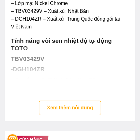
– Lớp mạ: Nickel Chrome
– TBV03429V – Xuất xứ: Nhật Bản
– DGH104ZR – Xuất xứ: Trung Quốc đóng gói tại
Việt Nam
Tính năng vòi sen nhiệt độ tự động
TOTO
TBV03429V
-DGH104ZR
– Sen tắm nhiệt độ Nhật Bản dòng GG
– Sử dụng công nghệ van nhiệt SMA Tay gạt đóng
mở thiết kế hình cung, làm bằng chất liệu kim loại
cao cấp dễ sử dụng
Xem thêm nội dung
– Thiết kế mang đậm phong cách Nhật
– Lớp mạ bền vững với thời gian
– Thân van bằng đồng thau
– Van đĩa bằng sứ chống bám cặn bẩn giúp khóa
CỬA HÀNG