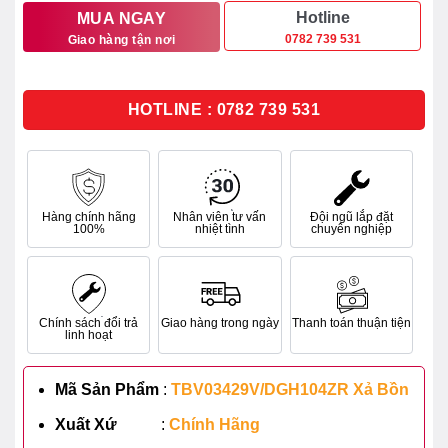
11.797.000₫.
là:
Hotline
MUA NGAY
0782 739 531
Giao hàng tận nơi
9.437.000₫.
HOTLINE : 0782 739 531
Hàng chính hãng
Nhân viên tư vấn
Đội ngũ lắp đặt
100%
nhiệt tình
chuyên nghiệp
Chính sách đổi trả
Giao hàng trong ngày
Thanh toán thuận tiện
linh hoạt
Mã Sản Phẩm
:
TBV03429V/DGH104ZR Xả Bồn
Xuất Xứ
:
Chính Hãng