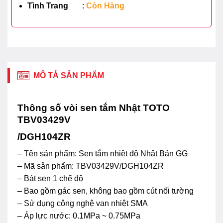
Tình Trang
:
Còn Hàng
MÔ TẢ SẢN PHẨM
Thông số vòi sen tắm Nhật TOTO
TBV03429V
/DGH104ZR
– Tên sản phẩm: Sen tắm nhiệt độ Nhật Bản GG
– ​Mã sản phẩm: TBV03429V/DGH104ZR
– Bát sen 1 chế độ
– Bao gồm gác sen, không bao gồm cút nối tường
– Sử dụng công nghệ van nhiệt SMA
– Áp lực nước: 0.1MPa ~ 0.75MPa