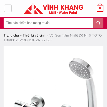
Chuyển
0
đến
nội
Tìm
dung
kiếm:
Trang chủ
»
Thiết bị vệ sinh
»
Vòi Sen Tắm Nhiệt Độ Nhật TOTO
TBV03429V/DGH104ZR Xả Bồn