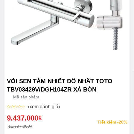
VÒI SEN TẮM NHIỆT ĐỘ NHẬT TOTO
TBV03429V/DGH104ZR XẢ BỒN
Mã sản phẩm
(xem đánh giá)
Được
xếp
9.437.000
₫
Giá
Giá
hạng
Tiết kiệm -20%
0
gốc
hiện
11.797.000
₫
5
sao
là:
tại