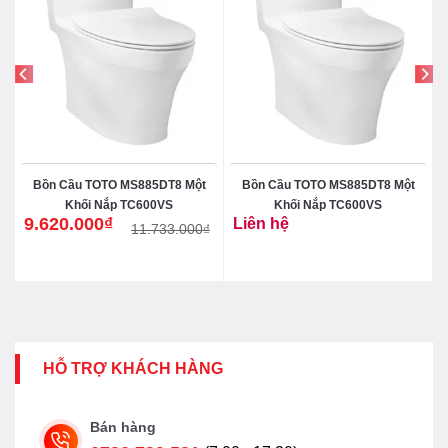
Bồn Cầu TOTO MS885DT8 Một
Bồn Cầu TOTO MS885DT8 Một
Khối Nắp TC600VS
Khối Nắp TC600VS
9.620.000
₫
Liên hệ
11.733.000
₫
Giá
Giá
gốc
hiện
là:
tại
11.733.000₫.
là:
9.620.000₫.
HỖ TRỢ KHÁCH HÀNG
Bán hàng