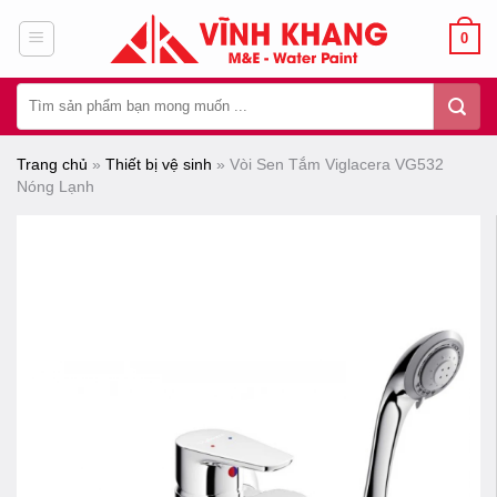
Chuyển
0
đến
nội
Tìm
dung
kiếm:
Trang chủ
»
Thiết bị vệ sinh
»
Vòi Sen Tắm Viglacera VG532
Nóng Lạnh