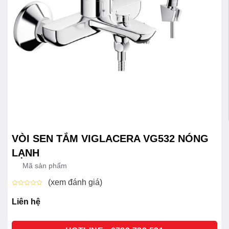
VÒI SEN TẮM VIGLACERA VG532 NÓNG
LẠNH
Mã sản phẩm
(xem đánh giá)
Được
xếp
Liên hệ
hạng
0
5
sao