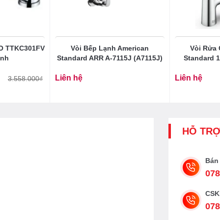
TO TTKC301FV
Vòi Bếp Lạnh American
Vòi Rửa
ạnh
Standard ARR A-7115J (A7115J)
Standard 
Liên hệ
Liên hệ
3.558.000
₫
HỖ TR
Bán
078
CSK
078