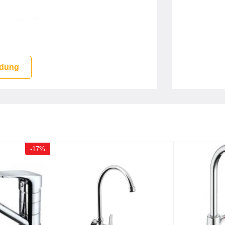
 sau khi nấu
 dung
-17%