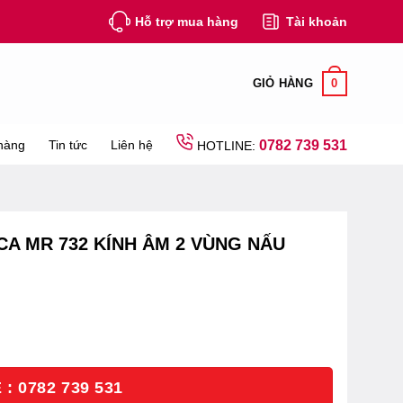
Hỗ trợ mua hàng
Tài khoản
0
GIỎ HÀNG
hàng
Tin tức
Liên hệ
0782 739 531
HOTLINE:
A MR 732 KÍNH ÂM 2 VÙNG NẤU
: 0782 739 531