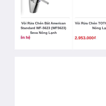
7ARR
Vòi Rửa Chén Bát American
Vòi Rửa Chén TO
ạnh
Standard WF-5623 (WF5623)
Nóng L
Seva Nóng Lạnh
Liên hệ
2.953.000
₫
68.000
₫
Giá
Giá
gốc
hiện
là:
tại
3.558.000₫.
là:
2.953.000₫.