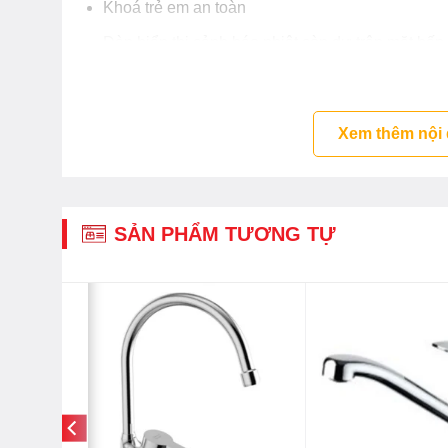
Khoá trẻ em an toàn
Đèn hiển thị cảnh báo nhiệt còn dư trên mặt bếp
Chức năng tự bảo vệ khi quá áp hoặc quá nhiệt
Xem thêm nội
SẢN PHẨM TƯƠNG TỰ
-18%