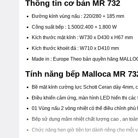
Thông tin cơ bản MR 732
Đường kính vùng nấu : 220/280 + 185 mm
Công suất bếp : 1.500/2.400 + 1.800 W
Kích thước mặt kính : W730 x D430 x H67 mm
Kích thước khoét đá : W710 x D410 mm
Made in : Europe Theo bản quyền hãng MALL
Tính năng bếp Malloca MR 732
Bề mặt kính cường lực Schott Ceran dày 4mm, ch
Điều khiển cảm ứng, màn hình LED hiển thị các 
01 Vùng nấu 2 vòng nhiệt có thể điều chỉnh phù 
Bếp sử dụng mâm nhiệt chất lượng cao , an toàn 
Chức năng hẹn giờ tiện lợi dành riêng cho mỗi 