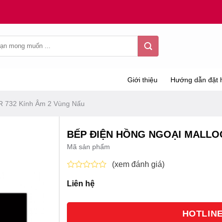
Giới thiệu
Hướng dẫn đặt 
R 732 Kính Âm 2 Vùng Nấu
BẾP ĐIỆN HỒNG NGOẠI MALLOC
Mã sản phẩm
(xem đánh giá)
Được
Liên hệ
xếp
hạng
0
5
HOTLINE 
sao