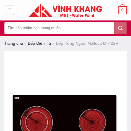
Chuyển
0
đến
nội
Tìm
dung
kiếm:
Trang chủ
»
Bếp Điện Từ
»
Bếp Hồng Ngoại Malloca MH-02R