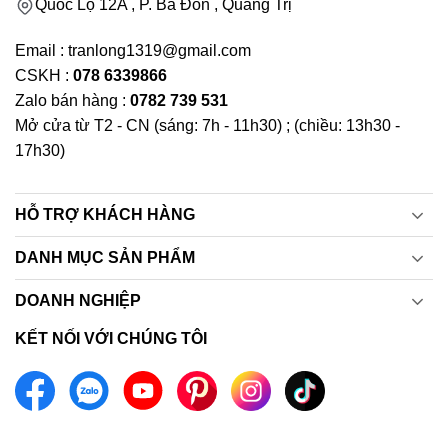
Quốc Lộ 12A , P. Ba Đồn , Quảng Trị
Email : tranlong1319@gmail.com
CSKH :
078 6339866
Zalo bán hàng :
0782 739 531
Mở cửa từ T2 - CN (sáng: 7h - 11h30) ; (chiều: 13h30 -
17h30)
HỖ TRỢ KHÁCH HÀNG
DANH MỤC SẢN PHẨM
DOANH NGHIỆP
KẾT NỐI VỚI CHÚNG TÔI