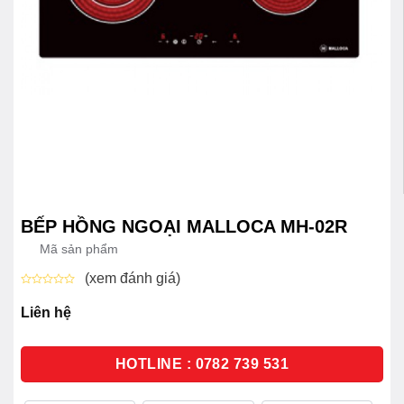
BẾP HỒNG NGOẠI MALLOCA MH-02R
Mã sản phẩm
(xem đánh giá)
Được
xếp
Liên hệ
hạng
0
5
sao
HOTLINE : 0782 739 531