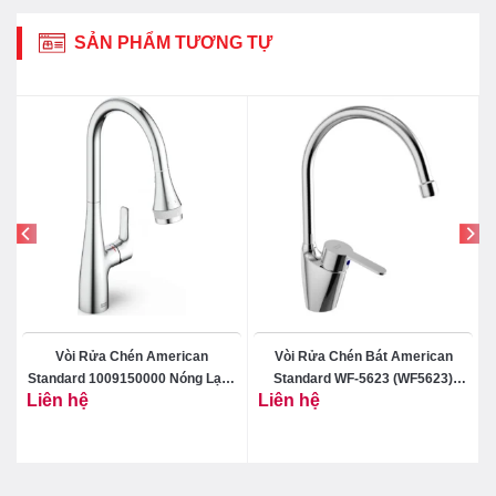
SẢN PHẨM TƯƠNG TỰ
Vòi Rửa Chén American
Vòi Rửa Chén Bát American
t
Standard 1009150000 Nóng Lạnh
Standard WF-5623 (WF5623)
Liên hệ
Liên hệ
Rút Dây Cynet
Seva Nóng Lạnh