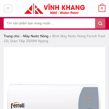
Chuyển
0
đến
nội
Tìm
dung
kiếm:
Trang chủ
»
Máy Nước Nóng
»
Bình Máy Nước Nóng Ferroli Trevi
15L Gián Tiếp 2500W Ngang