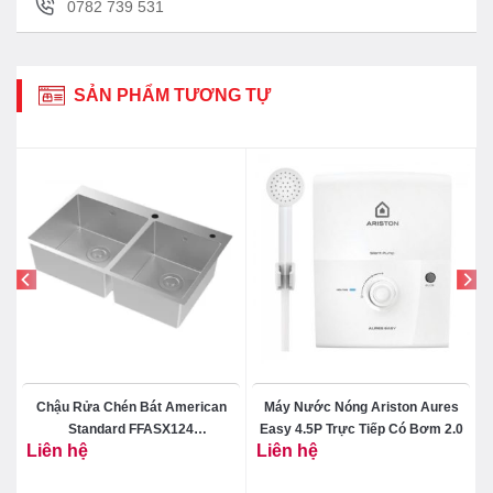
0782 739 531
SẢN PHẨM TƯƠNG TỰ
Chậu Rửa Chén Bát American
Máy Nước Nóng Ariston Aures
Standard FFASX124
Easy 4.5P Trực Tiếp Có Bơm 2.0
Liên hệ
Liên hệ
101371MS00 Hai Hộc Inox 304