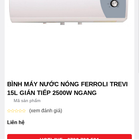
BÌNH MÁY NƯỚC NÓNG FERROLI TREVI
15L GIÁN TIẾP 2500W NGANG
Mã sản phẩm
(xem đánh giá)
Được
xếp
Liên hệ
hạng
0
5
sao