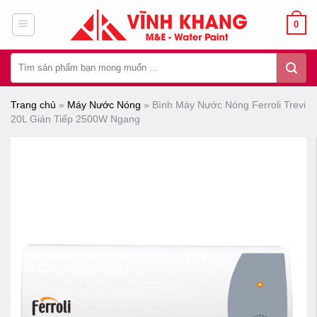
Chuyển
0
đến
nội
Tìm
dung
kiếm:
Trang chủ
»
Máy Nước Nóng
»
Bình Máy Nước Nóng Ferroli Trevi
20L Gián Tiếp 2500W Ngang