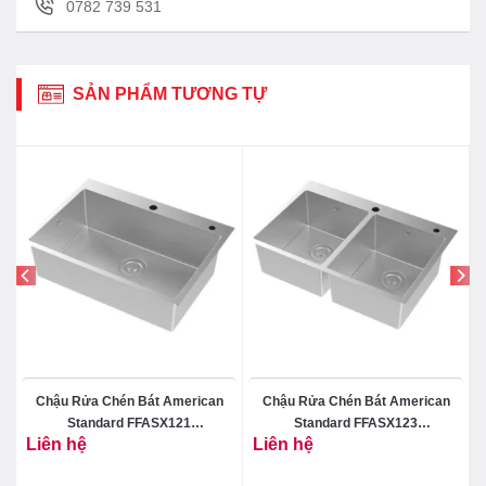
0782 739 531
SẢN PHẨM TƯƠNG TỰ
Chậu Rửa Chén Bát American
Chậu Rửa Chén Bát American
Standard FFASX121
Standard FFASX123
Liên hệ
Liên hệ
101368MS00 Một Hộc Inox 304
101370MS00 Hai Hộc Inox 304