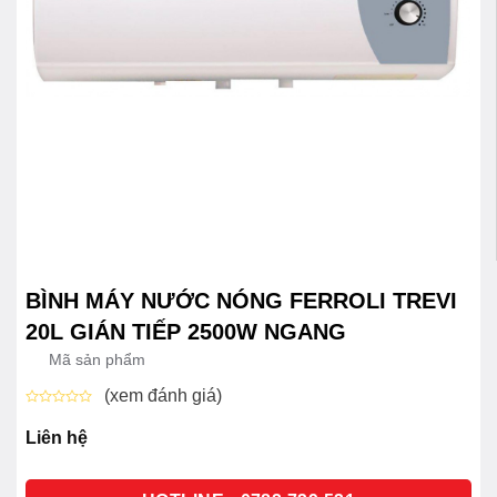
BÌNH MÁY NƯỚC NÓNG FERROLI TREVI
20L GIÁN TIẾP 2500W NGANG
Mã sản phẩm
(xem đánh giá)
Được
xếp
Liên hệ
hạng
0
5
sao