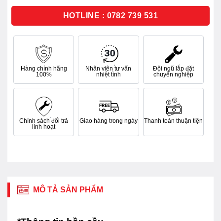
5
sao
HOTLINE : 0782 739 531
Hàng chính hãng
Nhân viên tư vấn
Đội ngũ lắp đặt
100%
nhiệt tình
chuyên nghiệp
Chính sách đổi trả
Giao hàng trong ngày
Thanh toán thuận tiện
linh hoạt
MÔ TẢ SẢN PHẨM