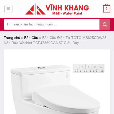
Chuyển
0
đến
nội
Tìm
dung
kiếm:
Trang chủ
»
Bồn Cầu
»
Bồn Cầu Điện Tử TOTO MS625CDW23
Nắp Rửa Washlet TCF47360GAA S7 Giấu Dây