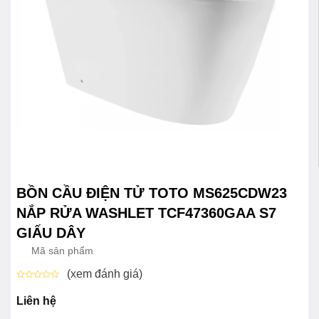
BỒN CẦU ĐIỆN TỬ TOTO MS625CDW23
NẮP RỬA WASHLET TCF47360GAA S7
GIẤU DÂY
Mã sản phẩm
(xem đánh giá)
Được
xếp
Liên hệ
hạng
0