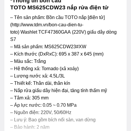
*Thông tin bồn cầu
TOTO MS625CDW23 nắp rửa điện tử
– Tên sản phẩm: Bồn cầu TOTO nắp [điện tử]
(http://www.tdm.vn/bon-cau-dien-tu-
toto) Washlet TCF47360GAA (220V) giấu dây dòng
S7
– Mã sản phẩm: MS625CDW23#XW
– Kích thước (DxRxC): 695 x 387 x 645 (mm)
– Màu sắc: Trắng
– Hệ thống xả: Tornado (xả xoáy)
– Lượng nước xả: 4.5L/3L
– Thiết kế: Thân dài, thân kín
– Nắp rửa giấu dây hiện đại, tăng tính thẩm mỹ
– Tâm xả: 305 mm
– Áp lực nước: 0.05 ~ 0.70 MPa
– Nguồn điện: 220V, 50/60Hz
– Lưu ý: Bao gồm bích nối sàn, van dừng
– Bảo hành: 2 năm