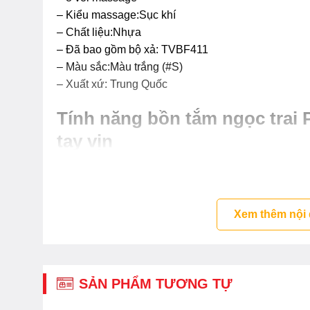
– Kiểu massage:Sục khí
– Chất liệu:Nhựa
– Đã bao gồm bộ xả: TVBF411
– Màu sắc:Màu trắng (#S)
– Xuất xứ: Trung Quốc
Tính năng bồn tắm ngọc tra
tay vịn
– Thiết kế tinh tế, tiện nghi và tiết kiệm cho người 
– Thiết kế sang trọng với độ sâu phù hợp
– Bề mặt chống trơn trượt
Xem thêm nội
– Thanh tay vịn độc đáo tinh tế
– Lớp cách nhiệt hiệu quả mặt sau bồn tắm
– Nhẹ, dễ lắp đặt
– Hệ thống sục khí nhẹ nhàng, mạnh mẽ
SẢN PHẨM TƯƠNG TỰ
– Chất liệu nhựa với độ bền cao