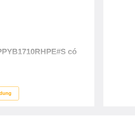
i PPYB1710RHPE#S có
sử dụng
 dung