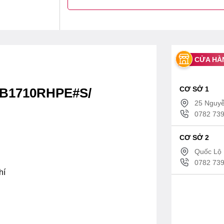
CỬA HÀ
CƠ SỞ 1
YB1710RHPE#S/
25 Nguyễ
0782 739
CƠ SỞ 2
Quốc Lộ 
0782 739
hí