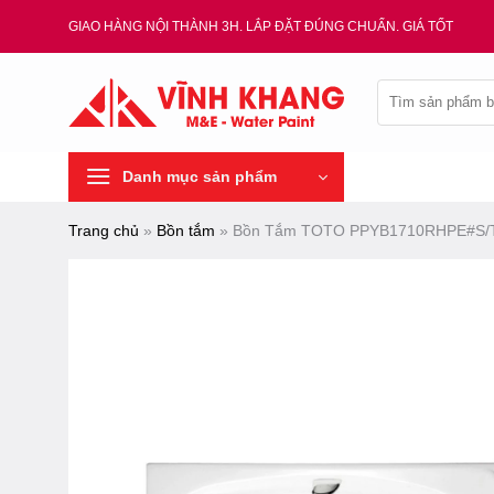
Chuyển
GIAO HÀNG NỘI THÀNH 3H. LẮP ĐẶT ĐÚNG CHUẨN. GIÁ TỐT
đến
nội
Tìm
dung
kiếm:
Danh mục sản phẩm
Trang chủ
»
Bồn tắm
»
Bồn Tắm TOTO PPYB1710RHPE#S/TV