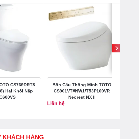
TOTO CS769DRT8
Bồn Cầu Thông Minh TOTO
8) Hai Khối Nắp
CS901VT#NW1/T53P100VR
C600VS
Neorest NX II
Liên hệ
Ợ KHÁCH HÀNG