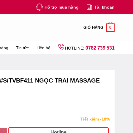
Hỗ trợ mua hàng
Tài khoản
0
GIỎ HÀNG
hàng
Tin tức
Liên hệ
0782 739 531
HOTLINE:
#S/TVBF411 NGỌC TRAI MASSAGE
Tiết kiệm -18%
Hotline