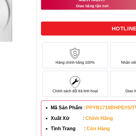
sao
Giao hàng tận nơi
146.700.000₫.
là:
120.294.000₫.
HOTLINE 
Hàng chính hãng 100%
Nhân viên
Chính sách đổi trả linh hoạt
Giao 
Mã Sản Phẩm
:
PPYB1710RHPE#S/TVB
Xuất Xứ
:
Chính Hãng
Tình Trang
:
Còn Hàng