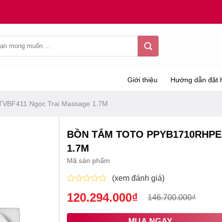
Giới thiệu
Hướng dẫn đặt 
BF411 Ngọc Trai Massage 1.7M
BỒN TẮM TOTO PPYB1710RHPE
1.7M
Mã sản phẩm
(xem đánh giá)
Được
120.294.000
₫
Giá
Giá
146.700.000
₫
xếp
hạng
gốc
hiện
0
là:
tại
MUA NGAY
5