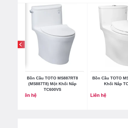
T8 Hai
Bồn Cầu TOTO MS887RT8
Bồn Cầu TOTO M
S
(MS887T8) Một Khối Nắp
Khối Nắp T
TC600VS
Liên hệ
Liên hệ