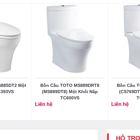
S885DT2 Một
Bồn Cầu TOTO MS889DRT8
Bồn Cầu 
C393VS
(MS889DT8) Một Khối Nắp
(CS769DT
TC600VS
T
Liên hệ
Liên hệ
HỖ TR