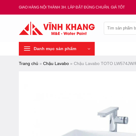
Chuyển
GIAO HÀNG NỘI THÀNH 3H. LẮP ĐẶT ĐÚNG CHUẨN. GIÁ TỐT
đến
nội
Tìm
dung
kiếm:
Danh mục sản phẩm
Trang chủ
»
Chậu Lavabo
»
Chậu Lavabo TOTO LW574JW/