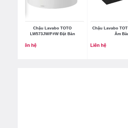
33R#XW
Chậu Lavabo TOTO
Chậu Lavabo TO
LW573JW/F#W Đặt Bàn
Âm Bà
Liên hệ
Liên hệ