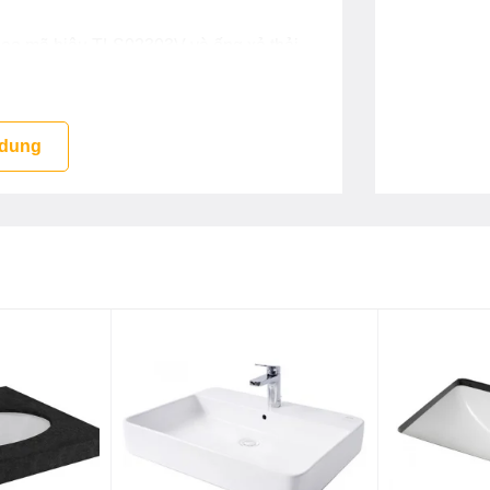
ideo mã hiệu TLS02303V và ống xả thải
 dung