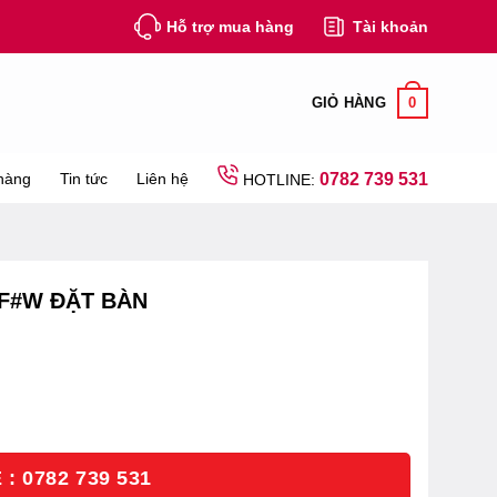
Hỗ trợ mua hàng
Tài khoản
0
GIỎ HÀNG
hàng
Tin tức
Liên hệ
0782 739 531
HOTLINE:
F#W ĐẶT BÀN
: 0782 739 531