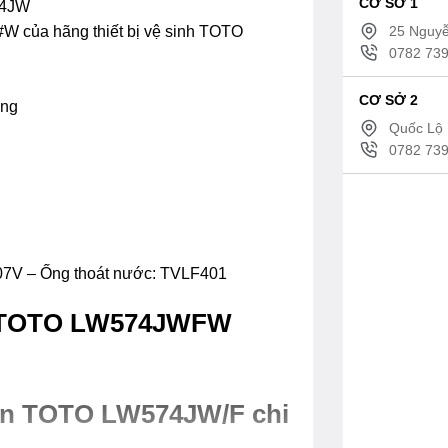
CƠ SỞ 1
74JW
25 Nguyễ
W của hãng thiết bị vệ sinh TOTO
0782 739
CƠ SỞ 2
ông
Quốc Lộ 
0782 739
7V – Ống thoát nước: TVLF401
bo TOTO LW574JWFW
 bàn TOTO LW574JW/F chi