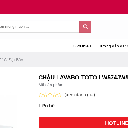
Giới thiệu
Hướng dẫn đặt 
F#W Đặt Bàn
CHẬU LAVABO TOTO LW574JW/
Mã sản phẩm
(xem đánh giá)
Được
Liên hệ
xếp
hạng
0
5
HOTLINE 
sao