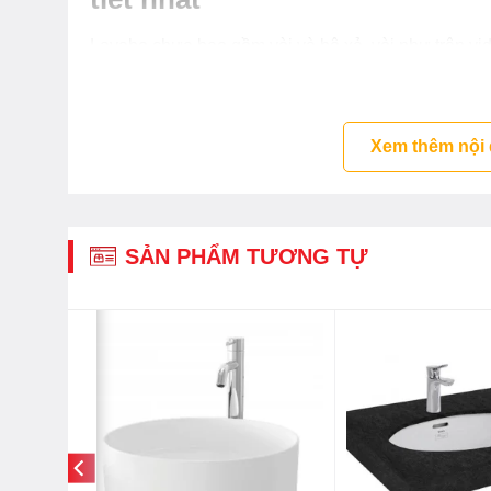
Lavabo chưa bao gồm vòi và bộ xả, vòi như trên v
chữ P TVLF401
Xem thêm nội
SẢN PHẨM TƯƠNG TỰ