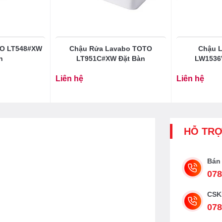
TO LT548#XW
Chậu Rửa Lavabo TOTO
Chậu 
n
LT951C#XW Đặt Bàn
LW1536
Liên hệ
Liên hệ
HỖ TR
Bán
078
CSK
078