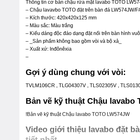
Thông tin cơ bản chậu rửa mặt lavabo TOTO LW5
– Chậu lavavbo TOTO đặt trên bàn đá LW574JW/F#
– Kích thước: 420x420x125 mm
– Màu sắc: Màu trắng
– Kiểu dáng độc đáo dạng đặt nổi trên bàn hình vu
– _Sản phẩm không bao gồm vòi và bộ xả_
– Xuất xứ: Inđônêxia
–
Gợi ý dùng chung với vòi:
TVLM106CR , TLG04307V , TLS02305V , TLS0130
Bản vẽ kỹ thuật Chậu lava
!Bản vẽ kỹ thuật Chậu lavabo TOTO LW574JW
Video giới thiệu lavabo đặt
tiết nhất