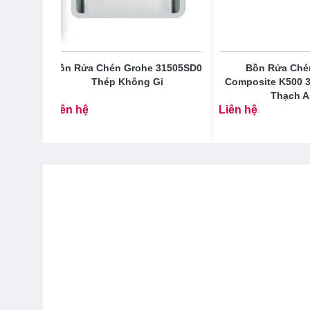
652AP0
Bồn Rửa Chén Grohe 31505SD0
Bồn Rửa Ché
780×510
Thép Không Gỉ
Composite K500 
Thạch 
Liên hệ
Liên hệ