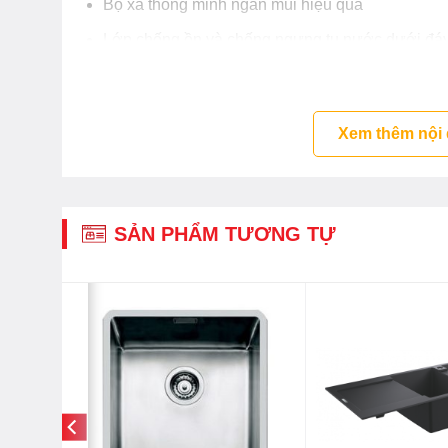
Bộ xả thông minh ngăn mùi hiệu quả
Lớp chống ồn và chống ngưng tụ nước dưới đá
Chậu bếp MS 1003 new chính hãng được cung cấ
Xem thêm nội
SẢN PHẨM TƯƠNG TỰ