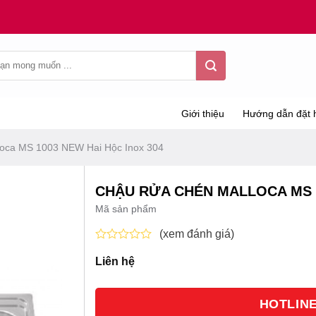
Giới thiệu
Hướng dẫn đặt 
oca MS 1003 NEW Hai Hộc Inox 304
CHẬU RỬA CHÉN MALLOCA MS 1
Mã sản phẩm
(xem đánh giá)
Được
Liên hệ
xếp
hạng
0
5
HOTLINE 
sao