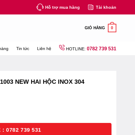
Hỗ trợ mua hàng
Tài khoản
0
GIỎ HÀNG
hàng
Tin tức
Liên hệ
0782 739 531
HOTLINE:
003 NEW HAI HỘC INOX 304
: 0782 739 531