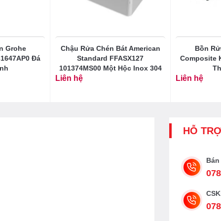
n Grohe
Chậu Rửa Chén Bát American
Bồn Rử
31647AP0 Đá
Standard FFASX127
Composite 
Anh
101374MS00 Một Hộc Inox 304
Th
Liên hệ
Liên hệ
HỖ TR
Bán
078
CSK
078