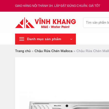
Chuyển
GIAO HÀNG NỘI THÀNH 3H. LẮP ĐẶT ĐÚNG CHUẨN. GIÁ TỐT
đến
nội
Tìm
dung
kiếm:
Danh mục sản phẩm
Trang chủ
»
Chậu Rửa Chén Malloca
»
Chậu Rửa Chén Mall