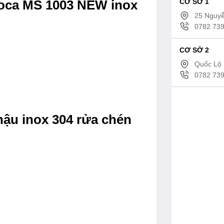
CƠ SỞ 1
loca MS 1003 NEW inox
25 Nguyễ
0782 739
CƠ SỞ 2
Quốc Lộ 
0782 739
hậu inox 304 rửa chén