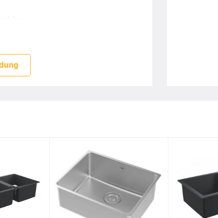
y chậu
p tại đại lý
 dung