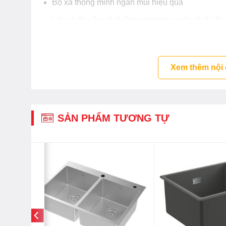
Bộ xả thông minh ngăn mùi hiệu quả
Lớp chống ồn và chống ngưng tụ nước dưới đá
Xem thêm nội
SẢN PHẨM TƯƠNG TỰ