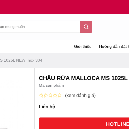
Giới thiệu
Hướng dẫn đặt 
S 1025L NEW Inox 304
CHẬU RỬA MALLOCA MS 1025L 
Mã sản phẩm
(xem đánh giá)
Được
Liên hệ
xếp
hạng
0
5
HOTLINE 
sao