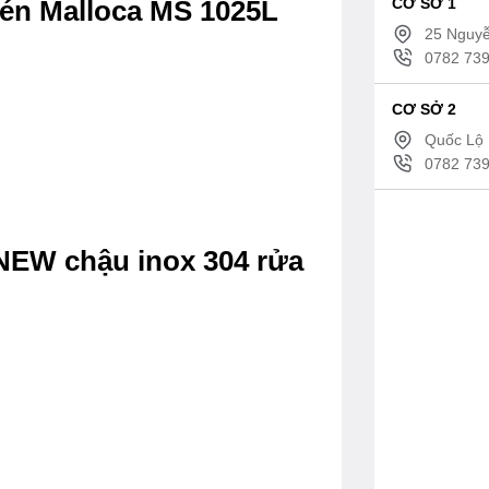
CƠ SỞ 1
hén Malloca MS 1025L
25 Nguyễ
0782 739
CƠ SỞ 2
Quốc Lộ 
0782 739
NEW chậu inox 304 rửa