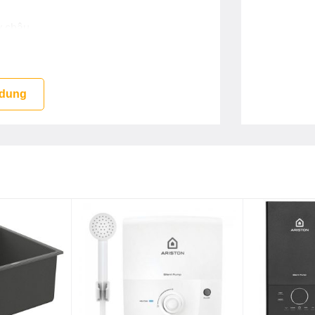
y chậu
 dung