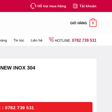
Hỗ trợ mua hàng
Tài khoản
0
GIỎ HÀNG
hàng
Tin tức
Liên hệ
0782 739 531
HOTLINE:
NEW INOX 304
: 0782 739 531