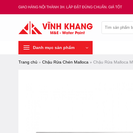
Chuyển
GIAO HÀNG NỘI THÀNH 3H. LẮP ĐẶT ĐÚNG CHUẨN. GIÁ TỐT
đến
nội
Tìm
dung
kiếm:
Danh mục sản phẩm
Trang chủ
»
Chậu Rửa Chén Malloca
»
Chậu Rửa Malloca M