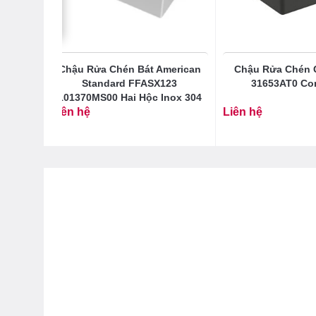
K200
Chậu Rửa Chén Bát American
Chậu Rửa Chén 
4
Standard FFASX123
31653AT0 Co
101370MS00 Hai Hộc Inox 304
Liên hệ
Liên hệ