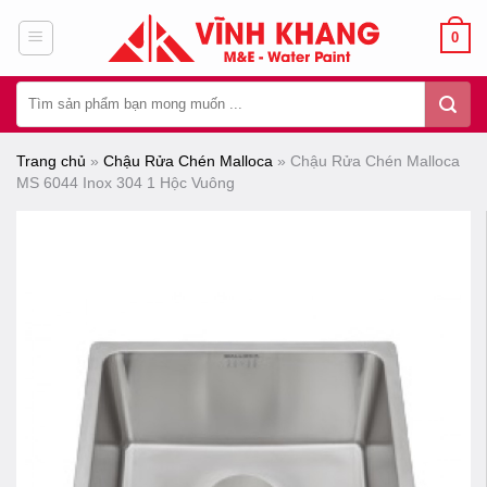
Chuyển
0
đến
nội
Tìm
dung
kiếm:
Trang chủ
»
Chậu Rửa Chén Malloca
»
Chậu Rửa Chén Malloca
MS 6044 Inox 304 1 Hộc Vuông