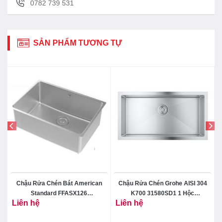
0782 739 531
SẢN PHẨM TƯƠNG TỰ
Chậu Rửa Chén Bát American
Chậu Rửa Chén Grohe AISI 304
Standard FFASX126
K700 31580SD1 1 Hộc
Liên hệ
Liên hệ
101373MS00 Một Hộc Inox 304
864x464mm