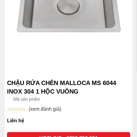
CHẬU RỬA CHÉN MALLOCA MS 6044
INOX 304 1 HỘC VUÔNG
Mã sản phẩm
(xem đánh giá)
Được
xếp
Liên hệ
hạng
0
5
sao