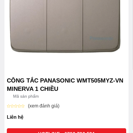
CÔNG TẮC PANASONIC WMT505MYZ-VN
MINERVA 1 CHIỀU
Mã sản phẩm
(xem đánh giá)
Được
xếp
Liên hệ
hạng
0
5
sao