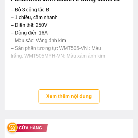
– Bộ 3 công tắc B
– 1 chiều, cắm nhanh
– Điện thế: 250V
– Dòng điện 16A
– Màu sắc: Vàng ánh kim
– Sản phẩn tương tự: WMT505-VN : Màu
trắng, WMT505MYH-VN: Màu xám ánh kim
Xem thêm nội dung
CỬA HÀNG