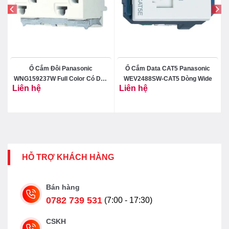
Ổ Cắm Đôi Panasonic
Ổ Cắm Data CAT5 Panasonic
t
WNG159237W Full Color Có Dây
WEV2488SW-CAT5 Dòng Wide
Liên hệ
Liên hệ
Nối Đất
HỖ TRỢ KHÁCH HÀNG
Bán hàng
0782 739 531
(7:00 - 17:30)
CSKH