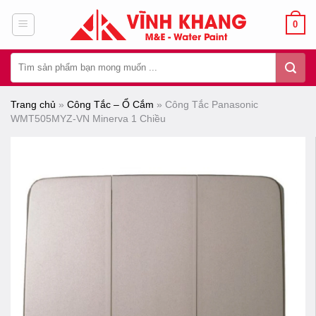
Chuyển
0
đến
nội
Tìm
dung
kiếm:
Trang chủ
»
Công Tắc – Ổ Cắm
»
Công Tắc Panasonic
WMT505MYZ-VN Minerva 1 Chiều