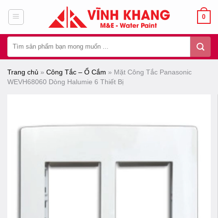
Chuyển
0
đến
nội
Tìm
dung
kiếm:
Trang chủ
»
Công Tắc – Ổ Cắm
»
Mặt Công Tắc Panasonic
WEVH68060 Dòng Halumie 6 Thiết Bị