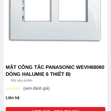
MẶT CÔNG TẮC PANASONIC WEVH68060
DÒNG HALUMIE 6 THIẾT BỊ
Mã sản phẩm
(xem đánh giá)
Được
xếp
Liên hệ
hạng
0
5
sao