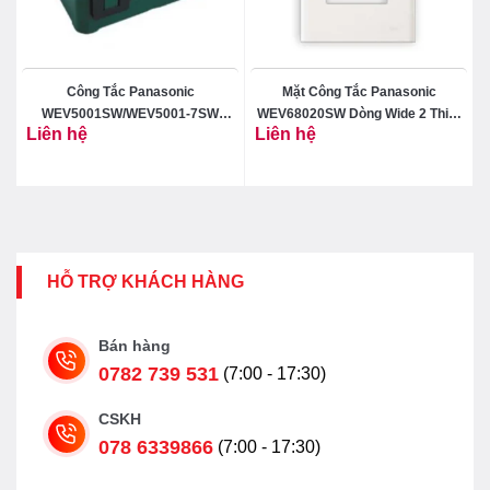
N
Công Tắc Panasonic
Mặt Công Tắc Panasonic
WEV5001SW/WEV5001-7SW
WEV68020SW Dòng Wide 2 Thiết
Liên hệ
Liên hệ
Dòng Wide 1 Chiều
Bị
HỖ TRỢ KHÁCH HÀNG
Bán hàng
0782 739 531
(7:00 - 17:30)
CSKH
078 6339866
(7:00 - 17:30)