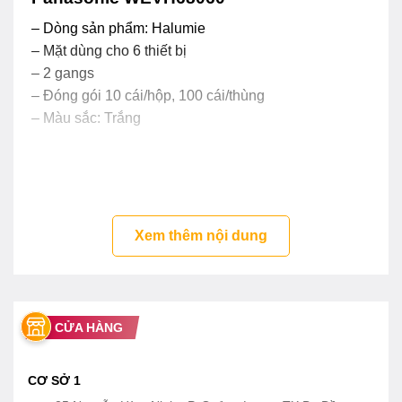
– Dòng sản phẩm: Halumie
– Mặt dùng cho 6 thiết bị
– 2 gangs
– Đóng gói 10 cái/hộp, 100 cái/thùng
– Màu sắc: Trắng
Xem thêm nội dung
CỬA HÀNG
CƠ SỞ 1