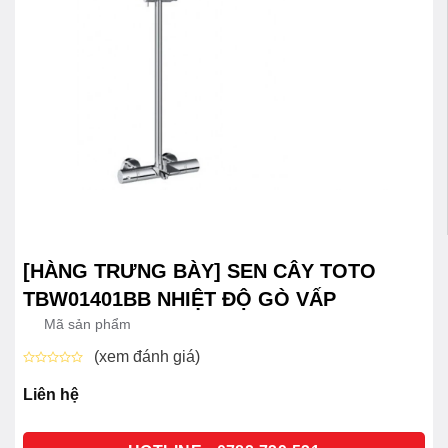
[HÀNG TRƯNG BÀY] SEN CÂY TOTO
TBW01401BB NHIỆT ĐỘ GÒ VẤP
Mã sản phẩm
(xem đánh giá)
Được
xếp
Liên hệ
hạng
0
5
sao