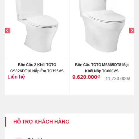
Bồn Cầu 2 Khối TOTO
Bồn Cầu TOTO MS885DT8 Một
CS326DT10 Nắp Êm TC395VS
Khối Nắp TC600VS
9.620.000
₫
Liên hệ
11.733.000
₫
Giá
Giá
gốc
hiện
là:
tại
11.733.000₫.
là:
9.620.000₫.
HỖ TRỢ KHÁCH HÀNG