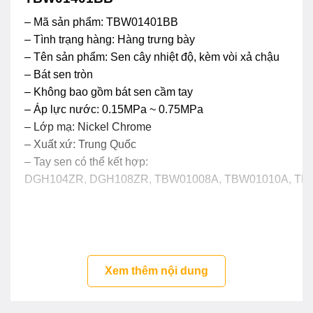
– Mã sản phẩm: TBW01401BB
– Tình trạng hàng: Hàng trưng bày
– Tên sản phẩm: Sen cây nhiệt độ, kèm vòi xả chậu
– Bát sen tròn
– Không bao gồm bát sen cầm tay
– Áp lực nước: 0.15MPa ~ 0.75MPa
– Lớp mạ: Nickel Chrome
– Xuất xứ: Trung Quốc
– Tay sen có thể kết hợp:
DGH104ZR, DGH108ZR, TBW01008A, TBW01010A, TB
Xem thêm nội dung