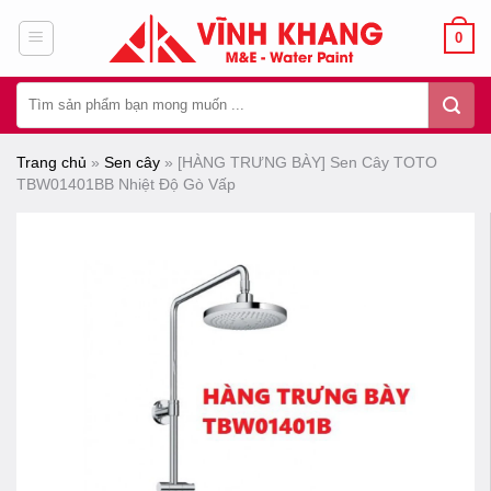
Chuyển
0
đến
nội
Tìm
dung
kiếm:
Trang chủ
»
Sen cây
»
[HÀNG TRƯNG BÀY] Sen Cây TOTO
TBW01401BB Nhiệt Độ Gò Vấp