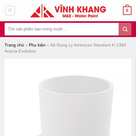
Chuyển
0
đến
nội
Tìm
dung
kiếm:
Trang chủ
»
Phụ kiện
»
Kệ Đựng Ly American Standard K-1384
Acacia Evolution