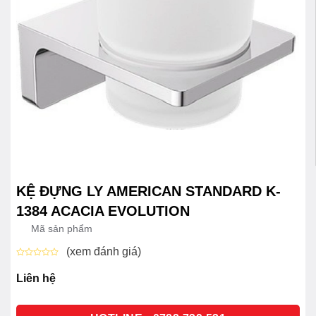
KỆ ĐỰNG LY AMERICAN STANDARD K-
1384 ACACIA EVOLUTION
Mã sản phẩm
(xem đánh giá)
Được
xếp
Liên hệ
hạng
0
5
sao