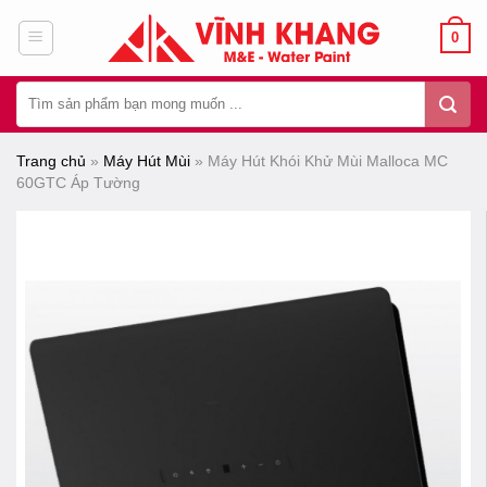
Chuyển
0
đến
nội
Tìm
dung
kiếm:
Trang chủ
»
Máy Hút Mùi
»
Máy Hút Khói Khử Mùi Malloca MC
60GTC Áp Tường