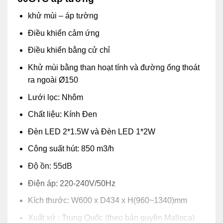
khử mùi – áp tường
Điều khiển cảm ứng
Điều khiển bằng cử chỉ
Khử mùi bằng than hoạt tính và đường ống thoát
ra ngoài Ø150
Lưới lọc: Nhôm
Chất liệu: Kính Đen
Đèn LED 2*1.5W và Đèn LED 1*2W
Công suất hút: 850 m3/h
Độ ồn: 55dB
Điện áp: 220-240V/50Hz
Kích thước: W600 x D434 x H(960~1340)mm
Xuất xứ : Trung Quốc (theo bản quyền Malloca)