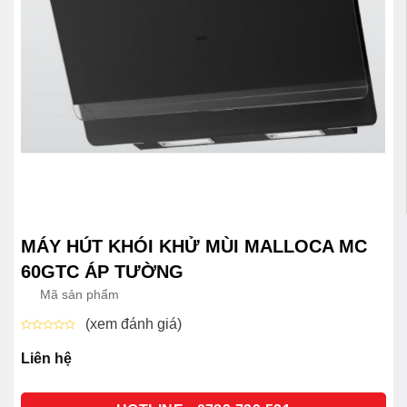
MÁY HÚT KHÓI KHỬ MÙI MALLOCA MC
60GTC ÁP TƯỜNG
Mã sản phẩm
(xem đánh giá)
Được
xếp
Liên hệ
hạng
0
5
sao