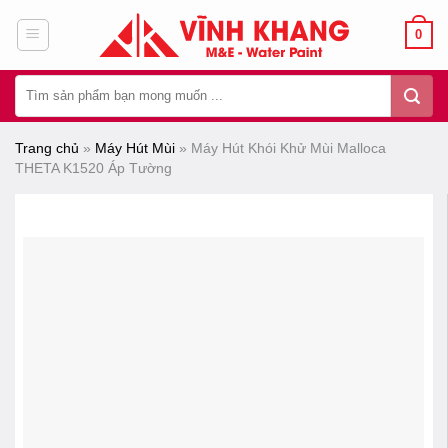
Chuyển
0
đến
nội
Tìm
dung
kiếm:
Trang chủ
»
Máy Hút Mùi
»
Máy Hút Khói Khử Mùi Malloca
THETA K1520 Áp Tường