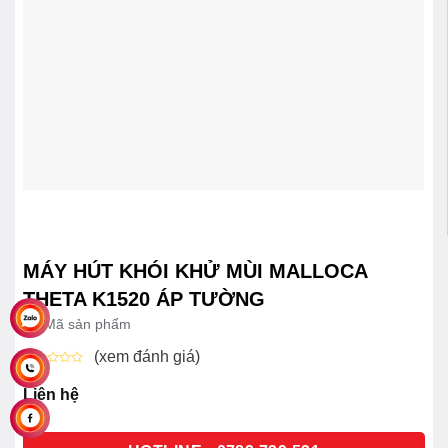
MÁY HÚT KHÓI KHỬ MÙI MALLOCA
THETA K1520 ÁP TƯỜNG
Mã sản phẩm
(xem đánh giá)
Được
xếp
Liên hệ
hạng
0
5
sao