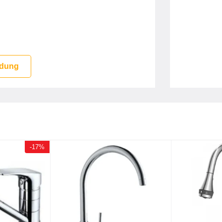
 dung
-17%