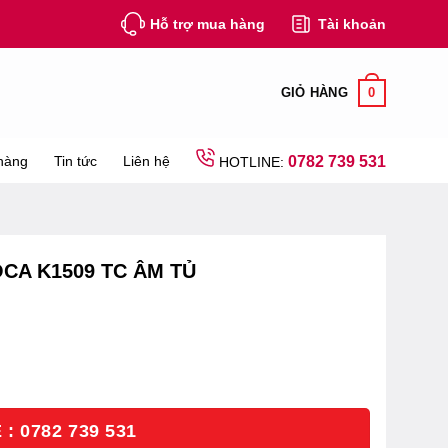
Hỗ trợ mua hàng
Tài khoản
0
GIỎ HÀNG
hàng
Tin tức
Liên hệ
0782 739 531
HOTLINE:
CA K1509 TC ÂM TỦ
: 0782 739 531