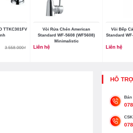
TO TTKC301FV
Vòi Rửa Chén American
Vòi Bếp C
ạnh
Standard WF-5608 (WF5608)
Standard WF
Minimalistic
Liên hệ
Liên hệ
3.558.000
₫
HỖ TR
Bán
078
CSK
078