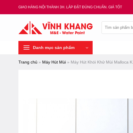
Chuyển
GIAO HÀNG NỘI THÀNH 3H. LẮP ĐẶT ĐÚNG CHUẨN. GIÁ TỐT
đến
nội
Tìm
dung
kiếm:
Danh mục sản phẩm
Trang chủ
»
Máy Hút Mùi
»
Máy Hút Khói Khử Mùi Malloca 