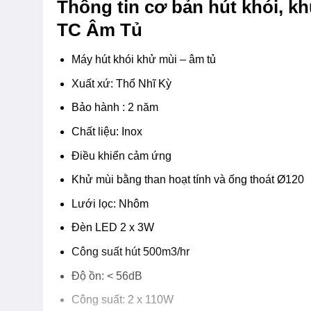
Thông tin cơ bản hút khói, k
TC Âm Tủ
Máy hút khói khử mùi – âm tủ
Xuất xứ: Thổ Nhĩ Kỳ
Bảo hành : 2 năm
Chất liệu: Inox
Điều khiển cảm ứng
Khử mùi bằng than hoạt tính và ống thoát Ø120
Lưới lọc: Nhôm
Đèn LED 2 x 3W
Công suất hút 500m3/hr
Độ ồn: < 56dB
Công suất: 2 x 110W