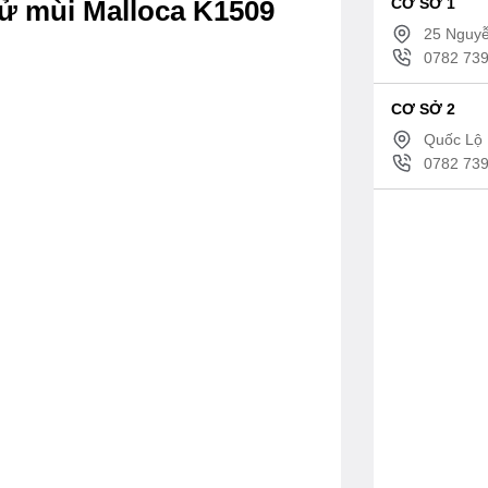
CƠ SỞ 1
hử mùi Malloca K1509
25 Nguyễ
0782 739
CƠ SỞ 2
Quốc Lộ 
0782 739