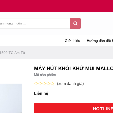
Giới thiệu
Hướng dẫn đặt 
K1509 TC Âm Tủ
MÁY HÚT KHÓI KHỬ MÙI MALLO
Mã sản phẩm
(xem đánh giá)
Được
Liên hệ
xếp
hạng
0
5
HOTLINE 
sao