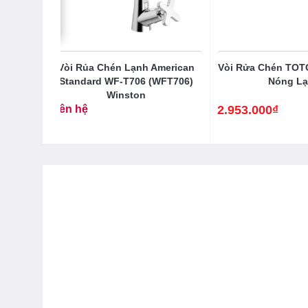
erican
Vòi Rủa Chén Lạnh American
Vòi Rửa Chén TO
T707)
Standard WF-T706 (WFT706)
Nóng L
ng
Winston
Liên hệ
2.953.000
₫
Giá
Giá
gốc
hiện
là:
tại
3.558.000₫.
là:
2.953.000₫.