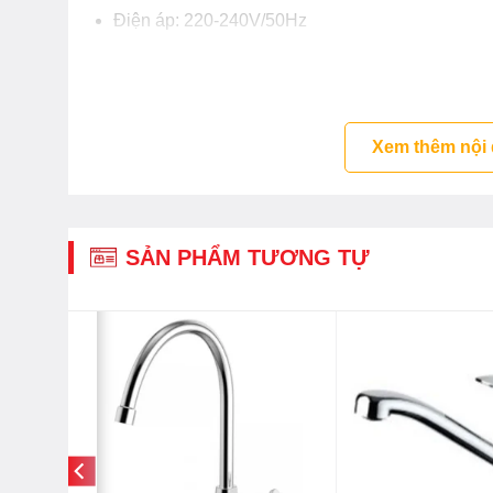
Điện áp: 220-240V/50Hz
Kích thước: W900 x D305 x H180mm
Xem thêm nội
SẢN PHẨM TƯƠNG TỰ