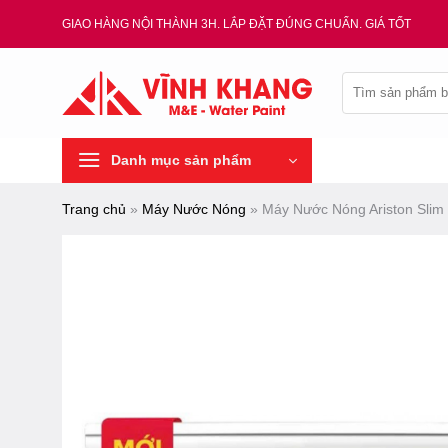
Chuyển
GIAO HÀNG NỘI THÀNH 3H. LẮP ĐẶT ĐÚNG CHUẨN. GIÁ TỐT
đến
nội
Tìm
dung
kiếm:
Danh mục sản phẩm
Trang chủ
»
Máy Nước Nóng
»
Máy Nước Nóng Ariston Slim 