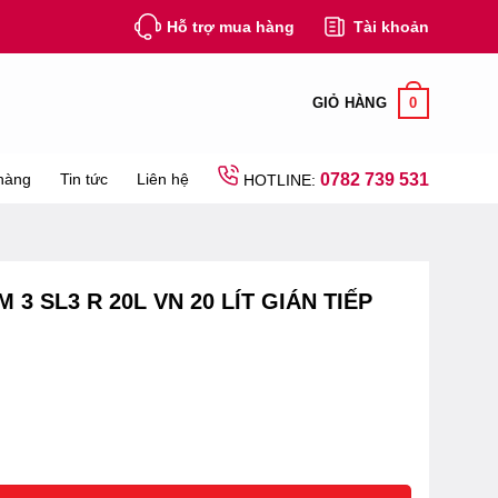
Hỗ trợ mua hàng
Tài khoản
0
GIỎ HÀNG
hàng
Tin tức
Liên hệ
0782 739 531
HOTLINE:
 SL3 R 20L VN 20 LÍT GIÁN TIẾP