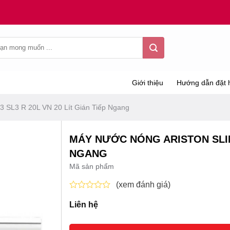
Giới thiệu
Hướng dẫn đặt 
3 SL3 R 20L VN 20 Lít Gián Tiếp Ngang
MÁY NƯỚC NÓNG ARISTON SLIM 3
NGANG
Mã sản phẩm
(xem đánh giá)
Được
Liên hệ
xếp
hạng
0
5