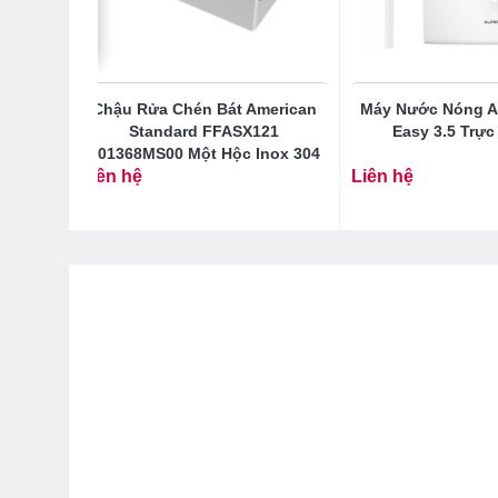
erican
Chậu Rửa Chén Bát American
Máy Nước Nóng Ar
3672430
Standard FFASX121
Easy 3.5 Trực 
101368MS00 Một Hộc Inox 304
Liên hệ
Liên hệ