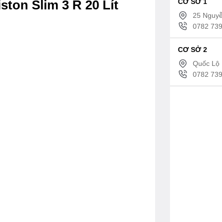
CƠ SỞ 1
ton Slim 3 R 20 Lít
25 Nguyễ
0782 739
CƠ SỞ 2
Quốc Lộ 
0782 739