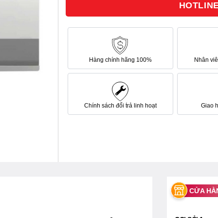
HOTLINE 
sao
Hàng chính hãng 100%
Nhân viên
Chính sách đổi trả linh hoạt
Giao 
CỬA HÀ