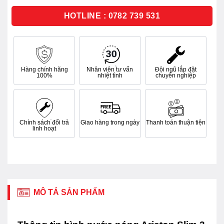
5
sao
HOTLINE : 0782 739 531
Hàng chính hãng
Nhân viên tư vấn
Đội ngũ lắp đặt
100%
nhiệt tình
chuyên nghiệp
Chính sách đổi trả
Giao hàng trong ngày
Thanh toán thuận tiện
linh hoạt
MÔ TẢ SẢN PHẨM