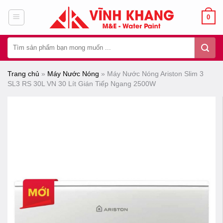
Chuyển
0
đến
nội
Tìm
dung
kiếm:
Trang chủ
»
Máy Nước Nóng
»
Máy Nước Nóng Ariston Slim 3
SL3 RS 30L VN 30 Lít Gián Tiếp Ngang 2500W