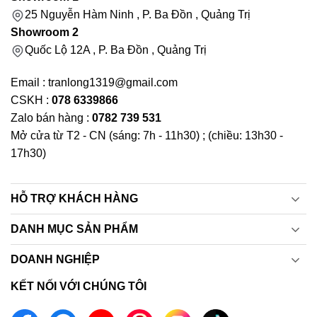
giờ
25 Nguyễn Hàm Ninh , P. Ba Đồn , Quảng Trị
Công nghệ dẫn nước thông minh Flexomix:
Showroom 2
Flexomix là hệ thống ống dẫn nước cho phép máy
Quốc Lộ 12A , P. Ba Đồn , Quảng Trị
nước nóng có thể cung cấp lượng nước nóng
nhiều hơn 10% so với các máy nước nóng thông
Email : tranlong1319@gmail.com
thường nhưng vẫn đảm bảo tiết kiệm điện năng
CSKH :
078 6339866
tiêu thụ, không còn lo hết nước nóng hay nước
Zalo bán hàng :
0782 739 531
chảy chậm khi đang tắm nữa.
Mở cửa từ T2 - CN (sáng: 7h - 11h30) ; (chiều: 13h30 -
17h30)
HỖ TRỢ KHÁCH HÀNG
DANH MỤC SẢN PHẨM
DOANH NGHIỆP
KẾT NỐI VỚI CHÚNG TÔI