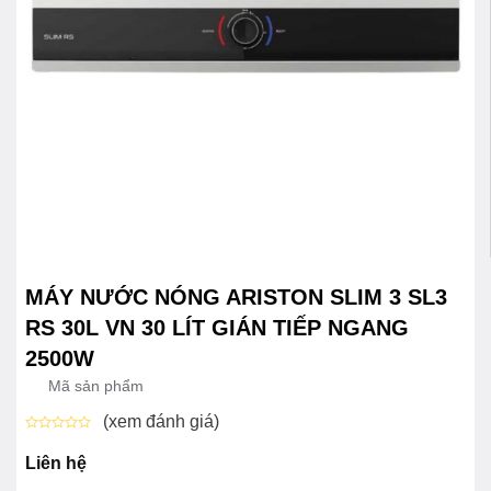
MÁY NƯỚC NÓNG ARISTON SLIM 3 SL3
RS 30L VN 30 LÍT GIÁN TIẾP NGANG
2500W
Mã sản phẩm
(xem đánh giá)
Được
xếp
Liên hệ
hạng
0