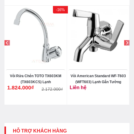
-16%
d
Vòi Rửa Chén TOTO TX603KM
Vòi American Standard WF-T603
(TX603KCS) Lạnh
(WFT603) Lạnh Gắn Tường
1.824.000
₫
Liên hệ
2.172.000
₫
Giá
Giá
gốc
hiện
là:
tại
2.172.000₫.
là:
1.824.000₫.
HỖ TRỢ KHÁCH HÀNG