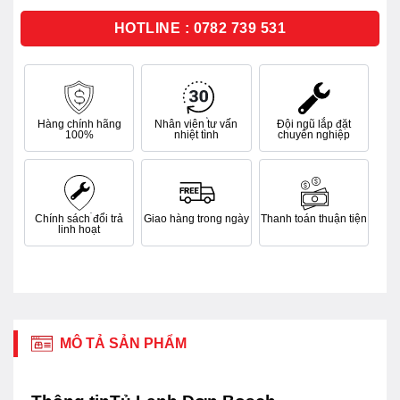
5
sao
HOTLINE : 0782 739 531
Hàng chính hãng
Nhân viên tư vấn
Đội ngũ lắp đặt
100%
nhiệt tình
chuyên nghiệp
Chính sách đổi trả
Giao hàng trong ngày
Thanh toán thuận tiện
linh hoạt
MÔ TẢ SẢN PHẨM