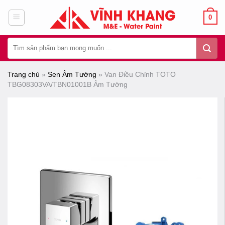
Chuyển
0
đến
nội
Tìm
dung
kiếm:
Trang chủ
»
Sen Âm Tường
»
Van Điều Chỉnh TOTO
TBG08303VA/TBN01001B Âm Tường