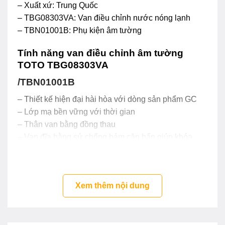
– Xuất xứ: Trung Quốc
– TBG08303VA: Van điều chỉnh nước nóng lạnh
– TBN01001B: Phụ kiện âm tường
Tính năng van điều chỉnh âm tường
TOTO TBG08303VA
/TBN01001B
– Thiết kế hiện đại hài hòa với dòng sản phẩm GC
– Lớp mạ bền vững với thời gian
– Thân van bằng đồng thau
– Van đĩa bằng sứ chống bám cặn bẩn giúp khóa
nước hoàn toàn
Xem thêm nội dung