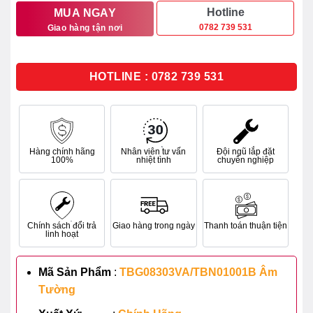
10.122.000₫.
là:
Hotline
MUA NGAY
0782 739 531
Giao hàng tận nơi
8.099.000₫.
HOTLINE : 0782 739 531
Hàng chính hãng
Nhân viên tư vấn
Đội ngũ lắp đặt
100%
nhiệt tình
chuyên nghiệp
Chính sách đổi trả
Giao hàng trong ngày
Thanh toán thuận tiện
linh hoạt
Mã Sản Phẩm
:
TBG08303VA/TBN01001B Âm
Tường