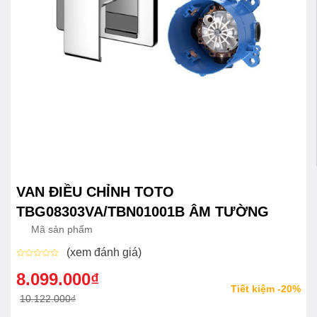
VAN ĐIỀU CHỈNH TOTO
TBG08303VA/TBN01001B ÂM TƯỜNG
Mã sản phẩm
(xem đánh giá)
Được
xếp
8.099.000
₫
Giá
Giá
hạng
Tiết kiệm -20%
0
gốc
hiện
10.122.000
₫
5
sao
là:
tại