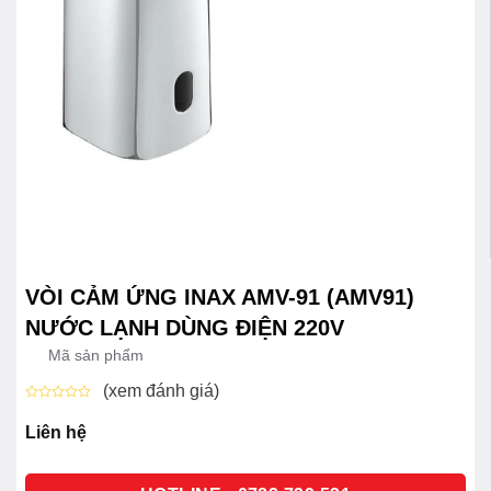
VÒI CẢM ỨNG INAX AMV-91 (AMV91)
NƯỚC LẠNH DÙNG ĐIỆN 220V
Mã sản phẩm
(xem đánh giá)
Được
xếp
Liên hệ
hạng
0
5
sao