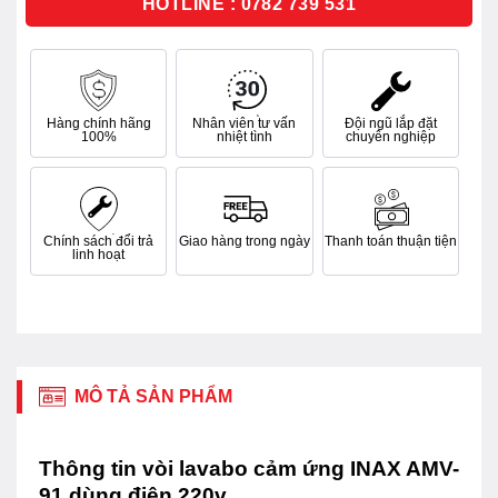
HOTLINE : 0782 739 531
Hàng chính hãng
Nhân viên tư vấn
Đội ngũ lắp đặt
100%
nhiệt tình
chuyên nghiệp
Chính sách đổi trả
Giao hàng trong ngày
Thanh toán thuận tiện
linh hoạt
MÔ TẢ SẢN PHẨM
Thông tin vòi lavabo cảm ứng INAX AMV-
91 dùng điện 220v