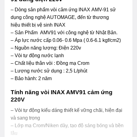
– Dòng sản phẩm vòi cảm ứng INAX AMV-91 sử
dụng công nghệ AUTOMAGE, đến từ thương
hiệu thiết bị vệ sinh INAX
– Sản Phẩm AMV91 với công nghệ từ Nhật Bản.
– Áp lực nước cấp 0.06- 0.6 Mpa ( 0.6-6.1 kgf/cm2)
– Nguồn năng lượng: Điện 220v
– Vòi tự động nước lạnh
– Chất liệu thân vòi : Đồng mạ Crom
– Lượng nước sử dụng : 2,5 L/phút
– Bảo hành: 2 năm
Tính năng vòi INAX AMV91 cảm ứng
220V
– Vòi tự động kiểu dáng thiết kế vững chãi, hiện đại
và sang trọng
– Lớp mạ Crom/Niken dày, tạo độ sáng bóng và bền
lâu