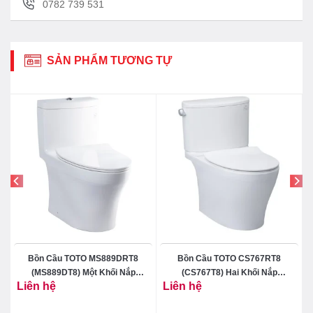
0782 739 531
SẢN PHẨM TƯƠNG TỰ
Bồn Cầu TOTO MS889DRT8
Bồn Cầu TOTO CS767RT8
(MS889DT8) Một Khối Nắp
(CS767T8) Hai Khối Nắp
Liên hệ
Liên hệ
TC600VS
TC600VS