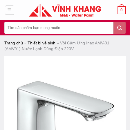
Chuyển
0
đến
nội
Tìm
dung
kiếm:
Trang chủ
»
Thiết bị vệ sinh
»
Vòi Cảm Ứng Inax AMV-91
(AMV91) Nước Lạnh Dùng Điện 220V